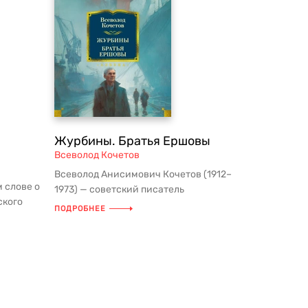
Журбины. Братья Ершовы
Всеволод Кочетов
Всеволод Анисимович Кочетов (1912–
 слове о
1973) — советский писатель
ского
и журналист, военный корреспондент;
ПОДРОБНЕЕ
.
в р...