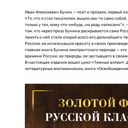
Иван Алексеевич Бунин — поэт и прозаик, первый и
«То, что я стал писателем, вышло как-то само собой,
только у тех, кому что-нибудь „на роду написано“», 
том, что через прозу Бунина раскрывается сама Ро
память о ней стала опорой всего его дальнейшего т
Россию, ее исчезнувшую красоту в своих произведе
главная книга Бунина эмигрантского периода — эт
времени России, ее природы, ее застывшего в своем
В настоящее издание вошел цикл «Темные аллеи», д
литературные воспоминания, книга «Освобождение Т