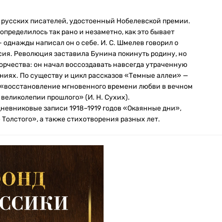
з русских писателей, удостоенный Нобелевской премии.
 определилось так рано и незаметно, как это бывает
— однажды написал он о себе. И. С. Шмелев говорил о
ссия. Революция заставила Бунина покинуть родину, но
ворчества: он начал воссоздавать навсегда утраченную
ниях. По существу и цикл рассказов «Темные аллеи» —
о «восстановление мгновенного времени любви в вечном
 великолепии прошлого» (И. Н. Сухих).
невниковые записи 1918–1919 годов «Окаянные дни»,
олстого», а также стихотворения разных лет.