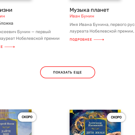
изни
Музыка планет
нин
Иван Бунин
бложка
Имя Ивана Бунина, первого рус
лауреата Нобелевской премии, 
ксеевич Бунин — первый
прозаика, никогда не станови...
лауреат Нобелевской премии
ПОДРОБНЕЕ
туре, поэт и прозаик, кот...
ЕЕ
ПОКАЗАТЬ ЕЩЕ
СКОРО
СКОРО