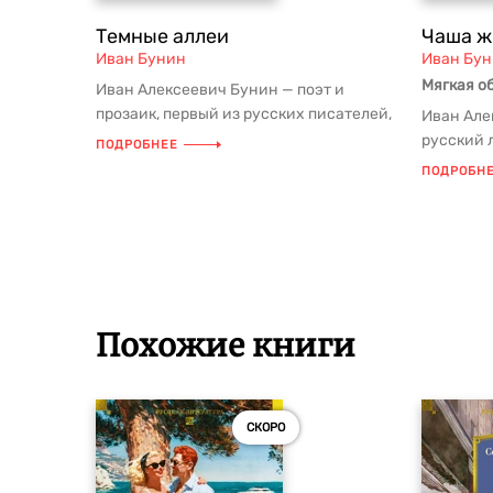
Темные аллеи
Чаша ж
Иван Бунин
Иван Бу
Мягкая о
Иван Алексеевич Бунин — поэт и
прозаик, первый из русских писателей,
Иван Але
удостоенный Нобелевской премии....
русский 
ПОДРОБНЕЕ
по литера
ПОДРОБН
Похожие книги
СКОРО