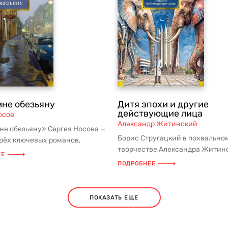
мне обезьяну
Дитя эпохи и другие
действующие лица
осов
Александр Житинский
не обезьяну» Сергея Носова —
Борис Стругацкий в похвальном
трёх ключевых романов,
творчестве Александра Житин
ших сборник избранных со...
ЕЕ
настойчиво упирает на то, как..
ПОДРОБНЕЕ
ПОКАЗАТЬ ЕЩЕ