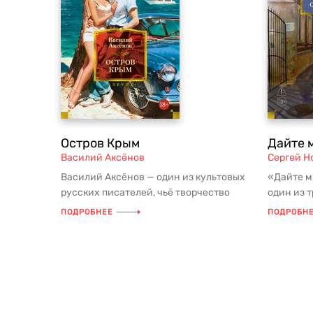
Остров Крым
Дайте 
Василий Аксёнов
Сергей Н
Василий Аксёнов — один из культовых
«Дайте м
русских писателей, чьё творчество
один из 
стало голосом целого поколения...
составив
ПОДРОБНЕЕ
ПОДРОБН