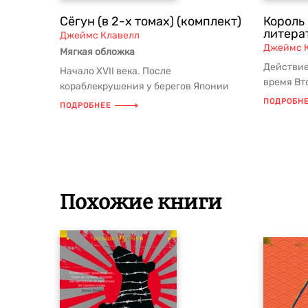
Сёгун (в 2-х томах) (комплект)
Король
литера
Джеймс Клавелл
Джеймс 
Мягкая обложка
Действие
Начало XVII века. После
время Вт
кораблекрушения у берегов Японии
поле боя,
английский штурман Джон Блэкторн
ПОДРОБН
ПОДРОБНЕЕ
оказываетс...
Похожие книги