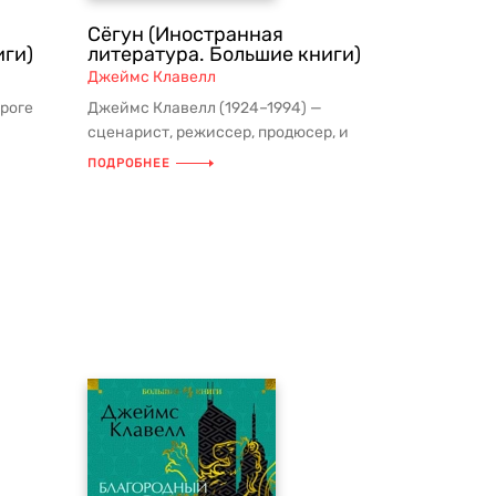
Сёгун (Иностранная
иги)
литература. Большие книги)
Джеймс Клавелл
ороге
Джеймс Клавелл (1924–1994) —
и
сценарист, режиссер, продюсер, и
писатель. Клавелл — признанный
ПОДРОБНЕЕ
мастер ...