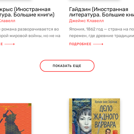
 крыс (Иностранная
Гайдзин (Иностранная
тура. Большие книги)
литература. Большие кн
Клавелл
Джеймс Клавелл
 романа разворачивается во
Япония, 1862 год — страна на п
орой мировой войны, но не на
перемен, где древние традици
 а за колючей прово...
сталкиваются с неизбежным
ЕЕ
ПОДРОБНЕЕ
приходом...
ПОКАЗАТЬ ЕЩЕ