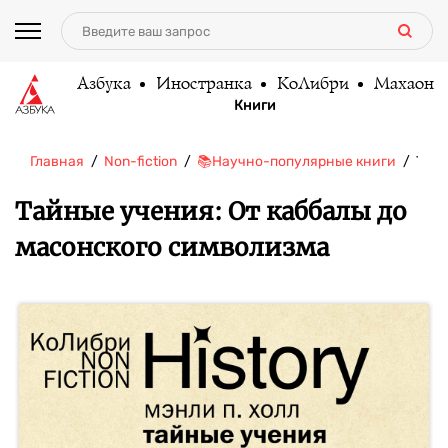
Азбука
Иностранка
КоЛибри
Махаон
Книги
Главная
Non-fiction
📚Научно-популярные книги
Тайн
Тайные учения: От каббалы до
масонского символизма