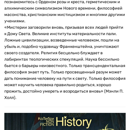
познакомитесь с Орденом розы и креста, герметическим и
алхимическим символизмом Нового времени, философией
масонства, христианским мистицизмом и многими другими
учениями.
«Мистерии заговорили вновь, призывая всех людей прийти
к Дому Cвета. Великие институты материальности пали.
Ложные цивилизации, возведенные человеком, пошли на
убыль и, подобно чудовищу Франкенштейна, уничтожают
своего создателя. Религия бесцельно блуждает в
лабиринтах теологических спекуляций. Наука бессильно
бьется о барьеры неизвестного. Только трансцендентальная
философия знает путь. Только просвещенный разум может
дать понимание человеку на пути к свету. Только философия
может научить человека правильно родиться, хорошо
прожить, достойно умереть и возродиться вновь» (Мэнли П.
Холл).