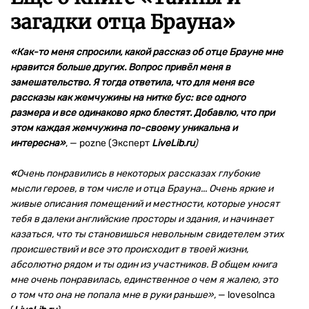
загадки отца Брауна
»
«Как-то меня спросили, какой рассказ об отце Брауне мне
нравится больше других. Вопрос привёл меня в
замешательство. Я тогда ответила, что для меня все
рассказы как жемчужины на нитке бус: все одного
размера и все одинаково ярко блестят. Добавлю, что при
этом каждая жемчужина по-своему уникальна и
интересна»
,
—
pozne (Эксперт
LiveLib.ru
)
«
Очень понравились в некоторых рассказах глубокие
мысли героев, в том числе и отца Брауна... Очень яркие и
живые описания помещений и местности, которые уносят
тебя в далеки английские просторы и здания, и начинает
казаться, что ты становишься невольным свидетелем этих
происшествий и все это происходит в твоей жизни,
абсолютно рядом и ты один из участников. В общем книга
мне очень понравилась, единственное о чем я жалею, это
о том что она не попала мне в руки раньше»,
— lovesolnca