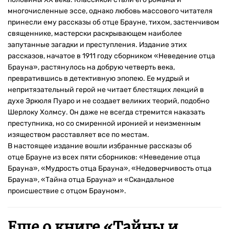
многочисленные эссе, однако любовь массового читателя
принесли ему рассказы об отце Брауне, тихом, застенчивом
священнике, мастерски раскрывающем наиболее
запутанные загадки и преступления. Издание этих
рассказов, начатое в 1911 году сборником «Неведение отца
Брауна», растянулось на добрую четверть века,
превратившись в детективную эпопею. Ее мудрый и
непритязательный герой не читает блестящих лекций в
духе Эркюля Пуаро и не создает великих теорий, подобно
Шерлоку Холмсу. Он даже не всегда стремится наказать
преступника, но со смиренной иронией и неизменным
изяществом расставляет все по местам.
В настоящее издание вошли избранные рассказы об
отце Брауне из всех пяти сборников: «Неведение отца
Брауна», «Мудрость отца Брауна», «Недоверчивость отца
Брауна», «Тайна отца Брауна» и «Скандальное
происшествие с отцом Брауном».
Еще о книге «
Тайны и