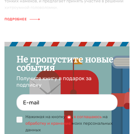
тонких намеков, и предлагает принять участие в решении
хитроумной головоломки.
ПОДРОБНЕЕ
Не пропустите новые
события
Получите книгу в подарок за
подписку
Нажимая на кнопку
,
я соглашаюсь
на
обработку и хранение
моих персональных
данных