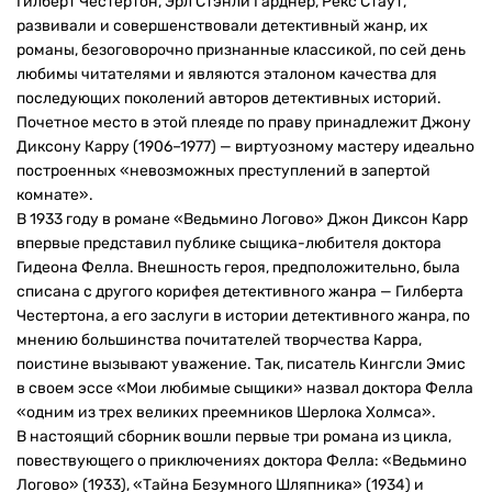
Гилберт Честертон, Эрл Стэнли Гарднер, Рекс Стаут,
развивали и совершенствовали детективный жанр, их
романы, безоговорочно признанные классикой, по сей день
любимы читателями и являются эталоном качества для
последующих поколений авторов детективных историй.
Почетное место в этой плеяде по праву принадлежит Джону
Диксону Карру (1906–1977) — виртуозному мастеру идеально
построенных «невозможных преступлений в запертой
комнате».
В 1933 году в романе «Ведьмино Логово» Джон Диксон Карр
впервые представил публике сыщика-любителя доктора
Гидеона Фелла. Внешность героя, предположительно, была
списана с другого корифея детективного жанра — Гилберта
Честертона, а его заслуги в истории детективного жанра, по
мнению большинства почитателей творчества Карра,
поистине вызывают уважение. Так, писатель Кингсли Эмис
в своем эссе «Мои любимые сыщики» назвал доктора Фелла
«одним из трех великих преемников Шерлока Холмса».
В настоящий сборник вошли первые три романа из цикла,
повествующего о приключениях доктора Фелла: «Ведьмино
Логово» (1933), «Тайна Безумного Шляпника» (1934) и