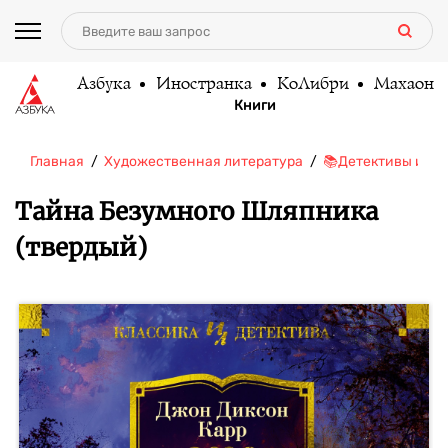
Азбука
Иностранка
КоЛибри
Махаон
Книги
Главная
Художественная литература
📚Детективы и тр
Тайна Безумного Шляпника
(твердый)