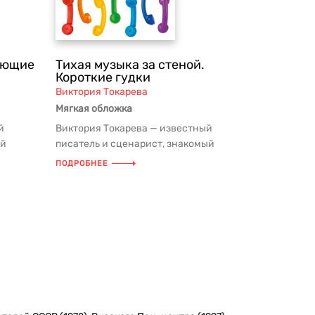
тающие
Тихая музыка за стеной.
Короткие гудки
Виктория Токарева
Мягкая обложка
й
Виктория Токарева — известный
ый
писатель и сценарист, знакомый
мым с
российским зрителям по любимым с
ПОДРОБНЕЕ
детств...