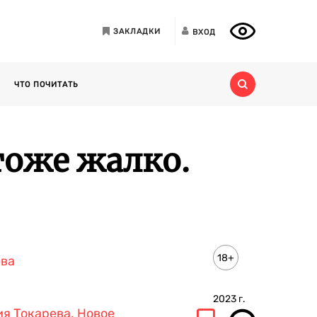
ЗАКЛАДКИ
ВХОД
ЧТО ПОЧИТАТЬ
тоже жалко.
18+
ева
2023
г.
я Токарева. Новое