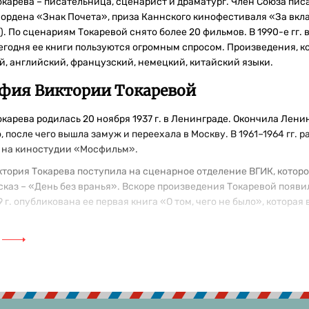
карева – писательница, сценарист и драматург. Член Союза писат
 ордена «Знак Почета», приза Каннского кинофестиваля «За вкла
). По сценариям Токаревой снято более 20 фильмов. В 1990-е гг
сегодня ее книги пользуются огромным спросом. Произведения, к
й, английский, французский, немецкий, китайский языки.
фия Виктории Токаревой
окарева родилась 20 ноября 1937 г. в Ленинграде. Окончила Лен
 после чего вышла замуж и переехала в Москву. В 1961–1964 гг. 
 на киностудии «Мосфильм».
иктория Токарева поступила на сценарное отделение ВГИК, которое
сказ – «День без вранья». Вскоре произведения Токаревой появ
9 г. опубликована ее первая книга «О том, чего не было», которая
читать у автора. Все произведения
ги Виктории Токаревой по порядку: «Ехал грека», «Летающие ка
ака», «Талисман», «Ничего особенного», «Я есть. Ты есть. Он ест
», «Короткие гудки», «Жена поэта», «Дом за поселком», «Дома с