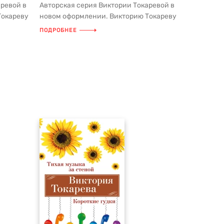
аревой в
Авторская серия Виктории Токаревой в
Токареву
новом оформлении. Викторию Токареву
в нашей стране знают не тол...
ПОДРОБНЕЕ