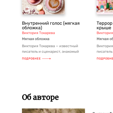
Внутренний голос (мягкая
Террор
обложка)
крыше
Виктория Токарева
Виктория
Мягкая обложка
Мягкая о
Виктория Токарева — известный
Виктория
писатель и сценарист, знакомый
писатель
российским зрителям по любимым с
российск
ПОДРОБНЕЕ
ПОДРОБН
детств...
детств...
Об авторе