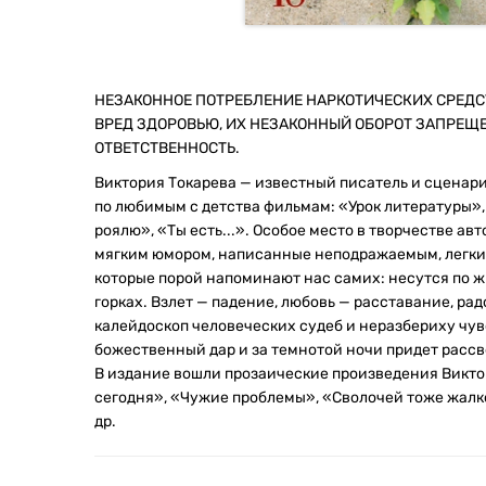
НЕЗАКОННОЕ ПОТРЕБЛЕНИЕ НАРКОТИЧЕСКИХ СРЕДС
ВРЕД ЗДОРОВЬЮ, ИХ НЕЗАКОННЫЙ ОБОРОТ ЗАПРЕЩ
ОТВЕТСТВЕННОСТЬ.
Виктория Токарева — известный писатель и сценари
по любимым с детства фильмам: «Урок литературы»
роялю», «Ты есть...». Особое место в творчестве ав
мягким юмором, написанные неподражаемым, легким
которые порой напоминают нас самих: несутся по жи
горках. Взлет — падение, любовь — расставание, рад
калейдоскоп человеческих судеб и неразбериху чувс
божественный дар и за темнотой ночи придет рассв
В издание вошли прозаические произведения Виктор
сегодня», «Чужие проблемы», «Сволочей тоже жалк
др.