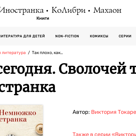
Иностранка
КоЛибри
Махаон
Книги
СЕРИИ
ЛИТЕРАТУРА ДЛЯ ДЕТЕЙ
NON-FICTION
КОМИКСЫ
я литература
Так плохо, как…
 сегодня. Сволочей 
странка
Автор:
Виктория Токар
Также в серии
«Виктори