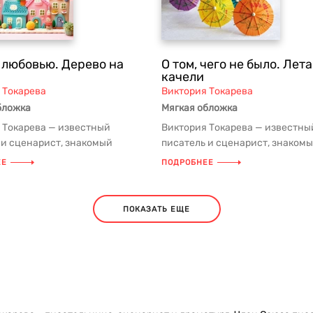
 любовью. Дерево на
О том, чего не было. Ле
качели
 Токарева
Виктория Токарева
бложка
Мягкая обложка
 Токарева — известный
Виктория Токарева — известны
 и сценарист, знакомый
писатель и сценарист, знаком
им зрителям по любимым с
российским зрителям по люби
ЕЕ
ПОДРОБНЕЕ
детств...
ПОКАЗАТЬ ЕЩЕ