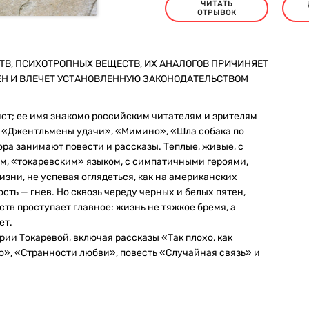
ЧИТАТЬ
ОТРЫВОК
ТВ, ПСИХОТРОПНЫХ ВЕЩЕСТВ, ИХ АНАЛОГОВ ПРИЧИНЯЕТ
ЕН И ВЛЕЧЕТ УСТАНОВЛЕННУЮ ЗАКОНОДАТЕЛЬСТВОМ
ст; ее имя знакомо российским читателям и зрителям
, «Джентльмены удачи», «Мимино», «Шла собака по
тора занимают повести и рассказы. Теплые, живые, с
, «токаревским» языком, с симпатичными героями,
зни, не успевая оглядеться, как на американских
ость — гнев. Но сквозь череду черных и белых пятен,
тв проступает главное: жизнь не тяжкое бремя, а
ет.
ии Токаревой, включая рассказы «Так плохо, как
о», «Странности любви», повесть «Случайная связь» и