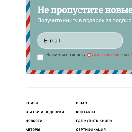
«Террор лю
Не пропустите новы
знаю» посв
Получите книгу в подарок за подпис
В 2024 году
отечествен
Как призна
несчастной
периода — р
Нажимая на кнопку
,
я соглашаюсь
на
о
«Я пишу иск
твою, притя
Виктория Т
Виктория Т
лучшие расс
годам: клас
обстоятельс
КНИГИ
О НАС
перечислен
СТАТЬИ И ПОДБОРКИ
КОНТАКТЫ
В настоящее
НОВОСТИ
ГДЕ КУПИТЬ КНИГИ
АВТОРЫ
СЕРТИФИКАЦИЯ