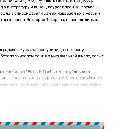
елей СССР (1972), Русского Пен-центра (1997).
д в литературу и кино», лауреат премии Москва –
. вошла в список десяти самых издаваемых в России
оторые пишет Виктория Токарева, переводились на
инградское музыкальное училище по классу
работала учителем пения в музыкальной школе, позже
 окончила в 1969 г. В 1964 г. был опубликован
ились в литературных журналах «Юность» и «Новый
 включала как новые, так и уже изданные рассказы и
чели», «Неромантичный человек: Повесть-сказка»,
ь», «Можно и нельзя», «Своя правда», «Ни с тобой,
тоят дольше, чем люди», «Римские каникулы»,