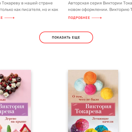
 Токареву в нашей стране
Авторская серия Виктории Ток
только как писателя, но и как
новом оформлении. Викторию 
енариев к культовым...
в нашей стране знают не тол...
ЕЕ
ПОДРОБНЕЕ
ПОКАЗАТЬ ЕЩЕ