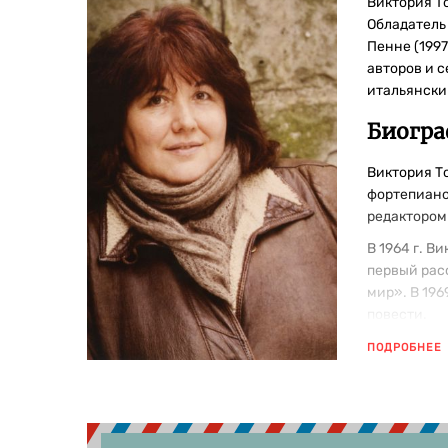
Виктория То
Обладатель
Пенне (1997
авторов и 
итальянски
Биогра
Виктория Т
фортепиано,
редактором
В 1964 г. В
первый рас
мир». В 196
повести.
ПОДРОБНЕЕ
Что по
Лучшие кни
«Старая соб
ни без тебя