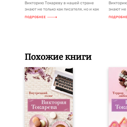
Викторию Токареву в нашей стране
Викторию
знают не только как писателя, но и как
знают не 
автора сценариев к культовым...
автора сц
ПОДРОБНЕЕ
ПОДРОБН
Похожие книги