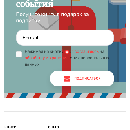
события
Получите книгу в подарок за
подписку
Нажимая на кнопку
,
я соглашаюсь
на
обработку и хранение
моих персональных
данных
ПОДПИСАТЬСЯ
КНИГИ
О НАС