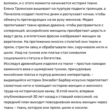
волокон, и с этого момента начинается история ткани.
Елена Троянская вышивает на пурпуре подвиги троянцев, а
Пенелопа создает полотно днем и распускает ночью, чтобы
обмануть претендующих на ее руку женихов. Медея
пропитывает ткани кровью дракона, чтобы расправиться с
соперницей, ассирийские женщины приобретают шерсть и
ведут дела, а египетские фрески изображают женщин за
веретеном. На протяжении многих столетий они ткали и
пряли, стригли овец и обрабатывали лен, скручивали нити и
шили. Узор на тунике или платье стал символом
социального статуса и богатства.
Исследуя древнейшие изделия из ткани – простые накидки
каменного века и шумерские туники, причудливые
минойские платья и пурпур римских императоров, –
выдающийся историк Элизабет Барбер искусно переплетает
сюжетные нити и помещает историю женщин и женского
труда на историческую канву. В этой книге, впервые
опубликованной 30 лет назад и ставшей классикой, на
передний план выходит повседневная жизнь женщин через
ткань – ткань, которую они пряли, шили и носили.