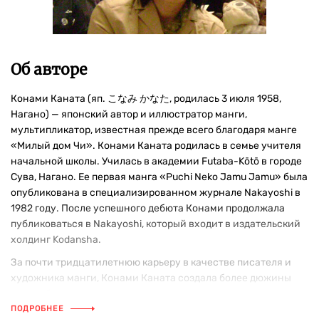
Об авторе
Конами Каната (яп. こなみ かなた, родилась 3 июля 1958,
Нагано) — японский автор и иллюстратор манги,
мультипликатор, известная прежде всего благодаря манге
«Милый дом Чи». Конами Каната родилась в семье учителя
начальной школы. Училась в академии Futaba-Kōtō в городе
Сува, Нагано. Ее первая манга «Puchi Neko Jamu Jamu» была
опубликована в специализированном журнале Nakayoshi в
1982 году. После успешного дебюта Конами продолжала
публиковаться в Nakayoshi, который входит в издательский
холдинг Kodansha.
За почти тридцатилетнюю карьеру в качестве писателя и
художника манги, Конами Каната создала более дюжины
серий, большая часть которых рассказывает о жизни кошек
и других домашних любимцев.
ПОДРОБНЕЕ