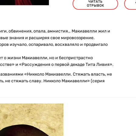
ЧИТАТЬ
ОТРЫВОК
иги, обвинения, опала, амнистия… Макиавелли жил и
овые знания и расширяя свое мировоззрение.
оров изучало, оспаривало, восхваляло и продвигало
т о жизни Макиавелли, но и беспристрастно
усстве» и «Рассуждения о первой декаде Тита Ливия».
 названиями «Никколо Макиавелли. Стяжать власть, не
ь, не стяжать славу. Никколо Макиавелли» (серия