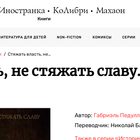
Иностранка
КоЛибри
Махаон
Книги
СЕРИИ
ЛИТЕРАТУРА ДЛЯ ДЕТЕЙ
NON-FICTION
КОМИКСЫ
и
Стяжать власть, не…
, не стяжать славу
Автор:
Габриэль Педулл
Переводчик:
Николай Б
Также в серии
«Истори