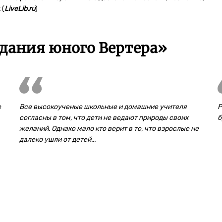
 (
LiveLib.ru
)
дания юного Вертера»
е
Все высокоученые школьные и домашние учителя
Р
согласны в том, что дети не ведают природы своих
б
желаний. Однако мало кто верит в то, что взрослые не
далеко ушли от детей...