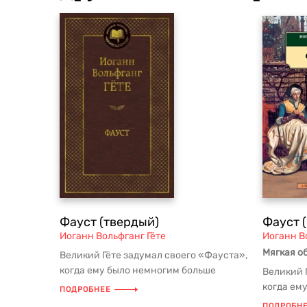
Фауст (твердый)
Фауст 
Иоганн Вольфганг Гёте
Иоганн В
Мягкая о
Великий Гёте задумал своего «Фауста»,
когда ему было немногим больше
Великий 
двадцати лет, а завершил трагед...
когда ем
ПОДРОБНЕЕ
двадцати 
ПОДРОБН