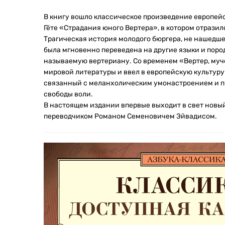
В книгу вошло классическое произведение европей
Гёте «Страдания юного Вертера», в котором отрази
Трагическая история молодого бюргера, не нашедшег
была мгновенно переведена на другие языки и пор
называемую вертериану. Со временем «Вертер, муч
мировой литературы и ввел в европейскую культур
связанный с меланхолическим умонастроением и п
свободы воли.
В настоящем издании впервые выходит в свет новы
переводчиком Романом Семеновичем Эйвадисом.