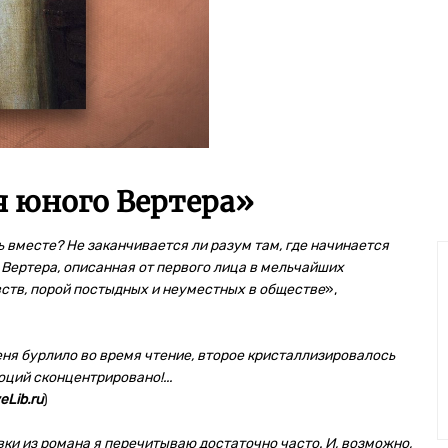
 юного Вертера
»
 вместе? Не заканчивается ли разум там, где начинается
 Вертера, описанная от первого лица в мельчайших
ств, порой постыдных и неуместных в обществе
»,
еня бурлило во время чтение, второе кристаллизировалось
оций сконцентрировано!...
eLib.ru
)
ывки из романа я перечитываю достаточно часто. И, возможно,