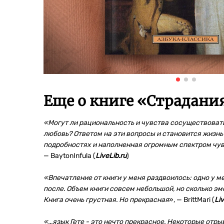
Еще о книге «
Страдания
«
Могут ли рациональность и чувства сосуществовать
любовь? Ответом на эти вопросы и становится жизнь
подробностях и наполненная огромным спектром чув
— BaytonInfula (
LiveLib.ru
)
«Впечатление от книги у меня раздвоилось: одно у м
после. Объем книги совсем небольшой, но сколько эм
Книга очень грустная. Но прекрасная
», — BrittMari (
Liv
«
...язык Гете - это нечто прекрасное. Некоторые отр