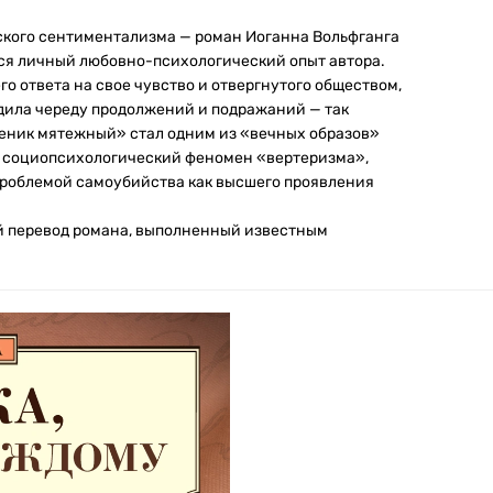
ского сентиментализма — роман Иоганна Вольфганга
лся личный любовно-психологический опыт автора.
о ответа на свое чувство и отвергнутого обществом,
одила череду продолжений и подражаний — так
еник мятежный» стал одним из «вечных образов»
у социопсихологический феномен «вертеризма»,
роблемой самоубийства как высшего проявления
й перевод романа, выполненный известным