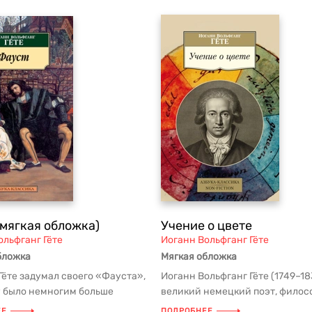
(мягкая обложка)
Учение о цвете
ольфганг Гёте
Иоганн Вольфганг Гёте
бложка
Мягкая обложка
Гёте задумал своего «Фауста»,
Иоганн Вольфганг Гёте (1749–18
у было немногим больше
великий немецкий поэт, филос
лет, а завершил траге...
естествоиспытатель; широта его
ЕЕ
ПОДРОБНЕЕ