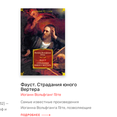
Фауст. Страдания юного
Вертера
Иоганн Вольфганг Гёте
Самые известные произведения
32) —
Иоганна Вольфганга Гёте, позволяющие
оф и
увидеть масштаб его мысли и художе...
 ...
ПОДРОБНЕЕ