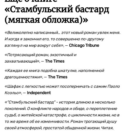
«
Стамбульский бастард
(мягкая обложка)
»
«Великолепно написанный… этот новый роман увлек меня.
И когда я закончил его, то совершенно по-другому
взглянул на мир вокруг себя»,
—
Chicago Tribune
«Потрясающий роман, экзотичный и
захватывающий»,
—
The Times
«Каждая ее книга подобна шкатулке, наполненной
драгоценностями»,
—
The Times
«Шафак с легкостью может посоперничать с самим Паоло
Коэльо»,
—
Independent
«"Стамбульский бастард" - история длиною в несколько
поколений. О конфликте народов и обиде, о переплетение
судьб, о житейской катастрофе, о цикличности жизни, но в
то же время об ее изменчивости. Роман трогающий душу
своей атмосферой, простатой обыденной жизни. Читая,