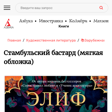
Азбука
Иностранка
КоЛибри
Махаон
Книги
Главная
Художественная литература
📚Зарубежная ли
Стамбульский бастард (мягкая
обложка)