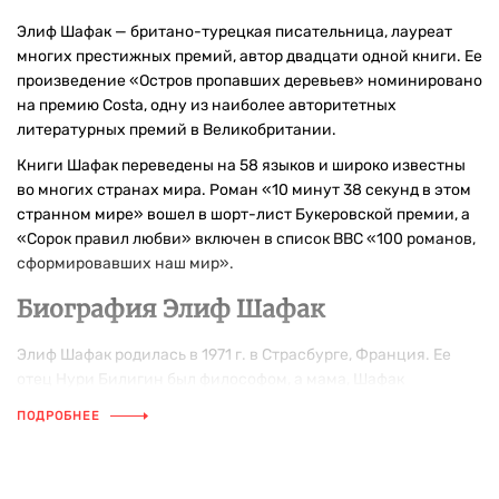
Элиф Шафак — британо-турецкая писательница, лауреат
многих престижных премий, автор двадцати одной книги. Ее
произведение «Остров пропавших деревьев» номинировано
на премию Costa, одну из наиболее авторитетных
литературных премий в Великобритании.
Книги Шафак переведены на 58 языков и широко известны
во многих странах мира. Роман «10 минут 38 секунд в этом
странном мире» вошел в шорт-лист Букеровской премии, а
«Сорок правил любви» включен в список BBC «100 романов,
сформировавших наш мир».
Биография Элиф Шафак
Элиф Шафак родилась в 1971 г. в Страсбурге, Франция. Ее
отец Нури Билигин был философом, а мама, Шафак
Атаймана, работала дипломатом. Фамилию мамы Элиф
ПОДРОБНЕЕ
Шафак использует как свой авторский псевдоним.
После развода родителей Шафак жила вместе с мамой в
Турции. Ее юность прошла в переездах между Испанией –