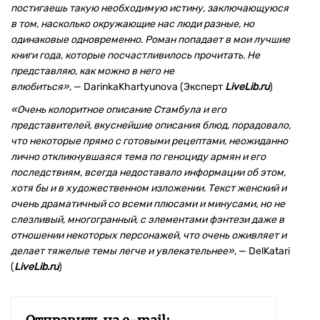
постигаешь такую необходимую истину, заключающуюся
в том, насколько окружающие нас люди разные, но
одинаковые одновременно. Роман попадает в мои лучшие
книги года, которые посчастливилось прочитать. Не
представляю, как можно в него не
влюбиться»
, — DarinkaKhartyunova (Эксперт
LiveLib.ru
)
«
Очень колоритное описание Стамбула и его
представителей, вкуснейшие описания блюд, порадовало,
что некоторые прямо с готовыми рецептами, неожиданно
лично откликнувшаяся тема по геноциду армян и его
последствиям, всегда недоставало информации об этом,
хотя бы и в художественном изложении. Текст женский и
очень драматичный со всеми плюсами и минусами, но не
слезливый, многогранный, с элементами фэнтези даже в
отношении некоторых персонажей, что очень оживляет и
делает тяжелые темы легче и увлекательнее»
, — DelKatari
(
LiveLib.ru
)