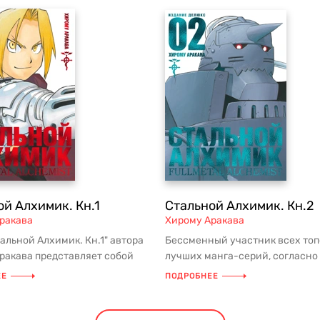
ой Алхимик. Кн.1
Стальной Алхимик. Кн.2
ракава
Хирому Аракава
альной Алхимик. Кн.1" автора
Бессменный участник всех топ
ракава представляет собой
лучших манга-серий, согласн
ающее путешествие в ...
многих, манга номер 1 в мире. М
ЕЕ
ПОДРОБНЕЕ