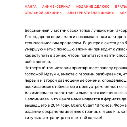
МАНГА
АНИМЕ-СЕРИАЛ
ИЗДАНИЕ ДЕЛЮКС
БРАТЬ
СТАЛЬНОЙ АЛХИМИК
АЛЬТЕРНАТИВНАЯ ЖИЗНЬ
АЛ
Бессменный участник всех топов лучших манга-сери
Легендарная серия манги показывает нам альтернати
технологическим процессом. В центре сюжета два б
умершую мать с помощью алхимии приводит к ужасн
как вступить в армию, чтобы попытаться найти спос
собственное.
Четвертый том истории приоткрывает завесу прошло
госпожой Идзуми, вместе с героями разбираемся, что
первый и второй равноценные обмены, определяющ
восхищаемся стойкостью и целеустремленностью ст
Алхимиком, он талантлив и смел, хотя жизненного оп
Напоминаем, что манга нами издается в формате де
вышедшего в 2014 году. Всего будет 18 томов. Форма
издании сохранены цветные страницы и скетчи, кот
титульная страница на цветной кальке!