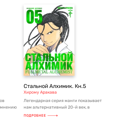
Стальной Алхимик. Кн.5
Хирому Аракава
ов
Легендарная серия манги показывает
о мнению
нам альтернативный 20-й век, в
и...
котором магия и алхимия идут в ног...
ПОДРОБНЕЕ