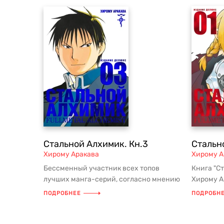
Стальной Алхимик. Кн.3
Стальн
Хирому Аракава
Хирому А
Бессменный участник всех топов
Книга "Ст
лучших манга-серий, согласно мнению
Хирому А
многих, манга номер 1 в мире. Ми...
захватыв
ПОДРОБНЕЕ
ПОДРОБН