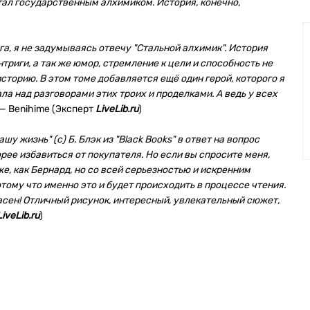
 стал государственным алхимиком. История, конечно,
а, я не задумываясь отвечу "Стальной алхимик". История
триги, а так же юмор, стремление к цели и способность не
 историю. В этом томе добавляется ещё один герой, которого я
ла над разговорами этих троих и проделками. А ведь у всех
— Benihime (Эксперт
LiveLib.ru
)
шу жизнь" (с) Б. Блэк из "Black Books" в ответ на вопрос
орее избавиться от покупателя. Но если вы спросите меня,
же, как Бернард, но со всей серьезностью и искренним
тому что именно это и будет происходить в процессе чтения.
сен! Отличный рисунок, интересный, увлекательный сюжет,
LiveLib.ru
)