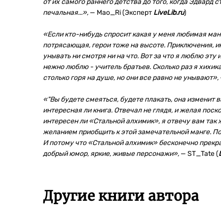
от их самого раннего детства до того, когда Эдвард
печальная...»,
— Mao_Ri (Эксперт
LiveLib.ru
)
«Если кто-нибудь спросит какая у меня любимая манг
потрясающая, герои тоже на высоте. Приключения, ин
унывать ни смотря ни на что. Вот за что я люблю эту
нежно люблю - учитель братьев. Сколько раз я хихика
столько горя на душе, но они все равно не унывают»,
«"Вы будете смеяться, будете плакать, она изменит ва
интересная ли книга. Отвечал не глядя, и желая поск
интересен ли «Стальной алхимик», я отвечу вам так 
желанием приобщить к этой замечательной манге. По
И потому что «Стальной алхимик» бесконечно прекра
добрый юмор, яркие, живые персонажи»,
— ST_Tate (
Другие книги автора