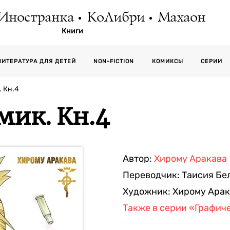
Иностранка
КоЛибри
Махаон
Книги
СЕРИИ
ЛИТЕРАТУРА ДЛЯ ДЕТЕЙ
NON-FICTION
КОМИКСЫ
 Кн.4
мик. Кн.4
Автор:
Хирому Аракава
Переводчик:
Таисия Бе
Художник:
Хирому Арак
Также в серии
«Графиче