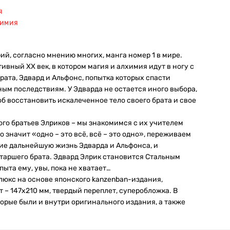
Я
ХИМИЯ
й, согласно мнению многих, манга номер 1 в мире.
вный XX век, в котором магия и алхимия идут в ногу с
рата, Эдвард и Альфонс, попытка которых спасти
ым последствиям. У Эдварда не остается иного выбора,
об восстановить искалеченное тело своего брата и свое
го братьев Элриков – мы знакомимся с их учителем
 значит «одно – это всё, всё – это одно», переживаем
ие дальнейшую жизнь Эдварда и Альфонса, и
аршего брата. Эдвард Элрик становится Стальным
ыта ему, увы, пока не хватает…
люкс на основе японского kanzenban-издания,
т – 147х210 мм, твердый переплет, суперобложка. В
орые были и внутри оригинального издания, а также