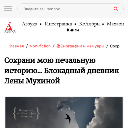
Азбука
Иностранка
КоЛибри
Махаон
Книги
Главная
Non-fiction
📚Биографии и мемуары
Сохрани
Сохрани мою печальную
историю... Блокадный дневник
Лены Мухиной