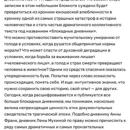
записям в этом небольшом блокноте суждено будет
превратиться из хроники юношеской влюбленности в
хронику одной из самых страшных катастроф в истории
человечества и стать частью драматичного коллективного
текста под названием «блокадные дневники».
Что можно противопоставить мучительному умиранию от
голода в условиях, когда рушатся общепринятые нормы
морали? Что может спасти от духовной деградации в
условиях, когда борьба за выживание лишает
«человеческого лица», а голод и страх смерти превращают
человека в животное? Одним из средств спасения оказалась
упорядоченность букв. Попытка через слово осмыслить
происходящее, понять себя. И еще: интуитивное знание, что
нужно сохранить свою историю, свой опыт — для других.
Сегодня, когда расшифровывается и публикуется все
больше блокадных дневников, мы понимаем, насколько
велика непреходящая ценность этих документальных
свидетельств трагической эпохи. Подобно дневнику Анны
Франк, дневник Лены Мухиной по праву можно причислить к
ряду самых драматичных и самых пронзительных