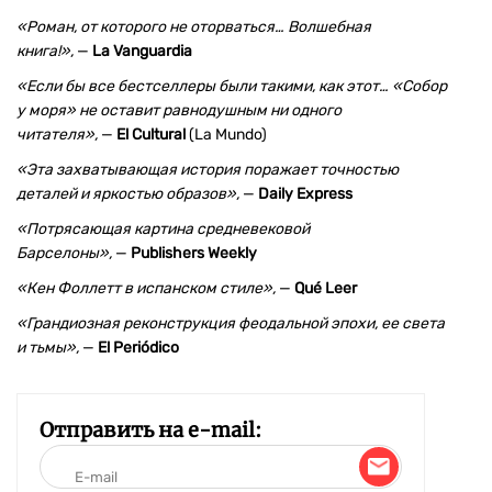
«Роман, от которого не оторваться… Волшебная
книга!»,
—
La Vanguardia
«Если бы все бестселлеры были такими, как этот… «Собор
у моря» не оставит равнодушным ни одного
читателя»,
—
El Cultural
(La Mundo)
«Эта захватывающая история поражает точностью
деталей и яркостью образов»,
—
Daily Express
«Потрясающая картина средневековой
Барселоны»,
—
Publishers Weekly
«Кен Фоллетт в испанском стиле»,
—
Qué Leer
«Грандиозная реконструкция феодальной эпохи, ее света
и тьмы»,
—
El Periódico
Отправить на e-mail: