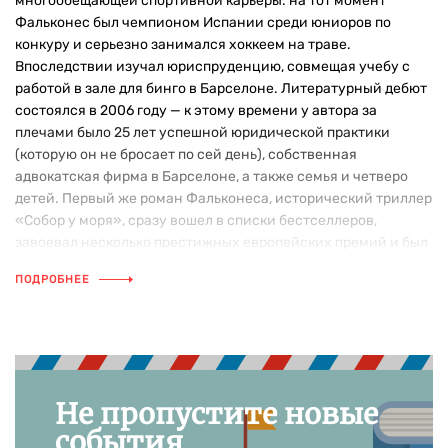
многообещающей спортивной карьеры: на тот момент
Фальконес был чемпионом Испании среди юниоров по
конкуру и серьезно занимался хоккеем на траве.
Впоследствии изучал юриспруденцию, совмещая учебу с
работой в зале для бинго в Барселоне. Литературный дебют
состоялся в 2006 году — к этому времени у автора за
плечами было 25 лет успешной юридической практики
(которую он не бросает по сей день), собственная
адвокатская фирма в Барселоне, а также семья и четверо
детей. Первый же роман Фальконеса, исторический триллер
«Собор у моря», сразу вошел в списки бестселлеров,
завоевал несколько престижных европейских премий и был
успешно экранизирован для телевидения в 2018 году.
ПОДРОБНЕЕ
Не пропустите новые
события