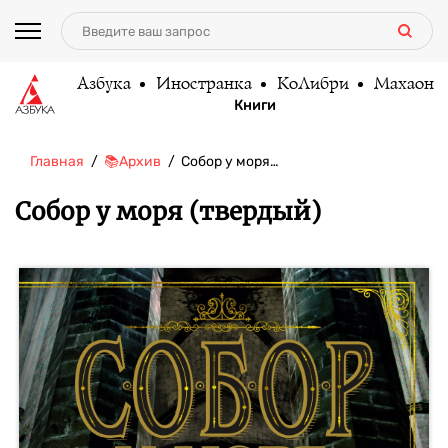
Азбука
Иностранка
КоЛибри
Махаон
Книги
Главная
📚Архив
Собор у моря…
Собор у моря (твердый)