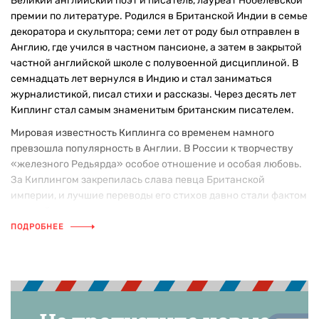
Великий английский поэт и писатель, лауреат Нобелевской
премии по литературе. Родился в Британской Индии в семье
декоратора и скульптора; семи лет от роду был отправлен в
Англию, где учился в частном пансионе, а затем в закрытой
частной английской школе с полувоенной дисциплиной. В
семнадцать лет вернулся в Индию и стал заниматься
журналистикой, писал стихи и рассказы. Через десять лет
Киплинг стал самым знаменитым британским писателем.
Мировая известность Киплинга со временем намного
превзошла популярность в Англии. В России к творчеству
«железного Редьярда» особое отношение и особая любовь.
За Киплингом закрепилась слава певца Британской
империи, и лучшие переводы его стихов давно стали фактом
русской поэзии.
ПОДРОБНЕЕ
Джозеф Редьярд Киплинг — первый английский писатель,
который получил Нобелевскую премию по литературе. Он
родился в 1865 году в Индии и большую часть своих
произведений посвятил Индии и Востоку. Кто не помнит его
книгу про Маугли, который ребёнком попал в волчью стаю и
вырос в джунглях среди зверей?! А ведь этой истории уже