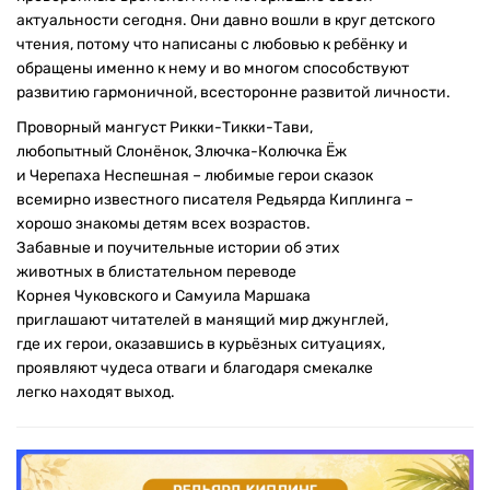
актуальности сегодня. Они давно вошли в круг детского
чтения, потому что написаны с любовью к ребёнку и
обращены именно к нему и во многом способствуют
развитию гармоничной, всесторонне развитой личности.
Проворный мангуст Рикки-Тикки-Тави,
любопытный Слонёнок, Злючка-Колючка Ёж
и Черепаха Неспешная – любимые герои сказок
всемирно известного писателя Редьярда Киплинга –
хорошо знакомы детям всех возрастов.
Забавные и поучительные истории об этих
животных в блистательном переводе
Корнея Чуковского и Самуила Маршака
приглашают читателей в манящий мир джунглей,
где их герои, оказавшись в курьёзных ситуациях,
проявляют чудеса отваги и благодаря смекалке
легко находят выход.