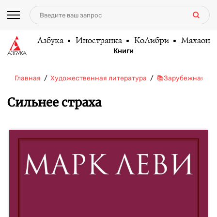
Азбука
Иностранка
КоЛибри
Махаон
Книги
Главная
Художественная литература
📚Зарубежная ли
Сильнее страха