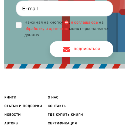
нет места ненависти к «инородцам», где нет места насилию
и убийствам. Марк Леви живет в Лондоне, – ему нравится
Англия; в одном из интервью он сказал: «Я хочу, чтобы мой
Нажимая на кнопку
,
я соглашаюсь
на
сын воспитывался именно в таком мире –
обработку и хранение
моих персональных
мультикультурном, многоэтническом, терпимом и
данных
цивилизованном».
ПОДПИСАТЬСЯ
КНИГИ
О НАС
СТАТЬИ И ПОДБОРКИ
КОНТАКТЫ
НОВОСТИ
ГДЕ КУПИТЬ КНИГИ
АВТОРЫ
СЕРТИФИКАЦИЯ