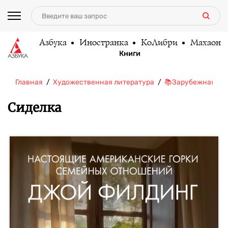
Азбука
Иностранка
КоЛибри
Махаон
Книги
Главная
Художественная литература
📚Зарубежная ли
Сиделка