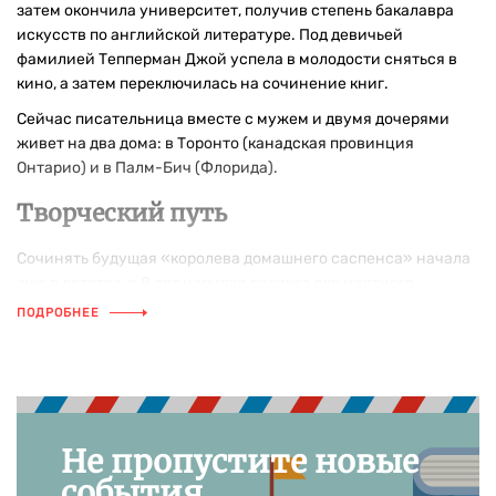
затем окончила университет, получив степень бакалавра
искусств по английской литературе. Под девичьей
фамилией Тепперман Джой успела в молодости сняться в
кино, а затем переключилась на сочинение книг.
Сейчас писательница вместе с мужем и двумя дочерями
живет на два дома: в Торонто (канадская провинция
Онтарио) и в Палм-Бич (Флорида).
Творческий путь
Сочинять будущая «королева домашнего саспенса» начала
еще в детстве, в 8 лет написав рассказ для местного
журнала, а в 12 лет — сценарий для телевидения. И хотя ее
ПОДРОБНЕЕ
первые опыты не имели успеха, после окончания
университета Джой, взяв в качестве псевдонима фамилию
английского писателя Генри Филдинга, полностью
посвятила себя литературному творчеству.
На данный момент на счету Филдинг уже три десятка
Не пропустите новые
романов, которые снискали популярность не только в ее
события
родной Канаде, но и по всему миру. Ей интересно