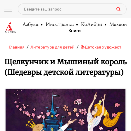
Азбука
Иностранка
КоЛибри
Махаон
Книги
Главная
Литература для детей
📚Детская художественн
Щелкунчик и Мышиный король
(Шедевры детской литературы)