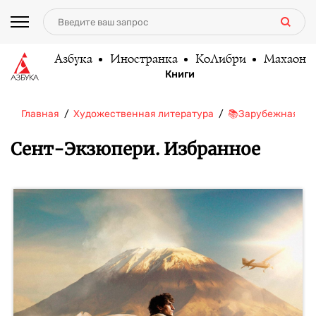
Азбука
Иностранка
КоЛибри
Махаон
Книги
Главная
Художественная литература
📚Зарубежная ли
Сент-Экзюпери. Избранное