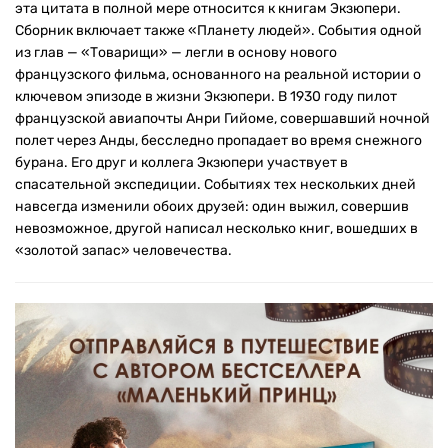
эта цитата в полной мере относится к книгам Экзюпери.
Сборник включает также «Планету людей». События одной
из глав — «Товарищи» — легли в основу нового
французского фильма, основанного на реальной истории о
ключевом эпизоде в жизни Экзюпери. В 1930 году пилот
французской авиапочты Анри Гийоме, совершавший ночной
полет через Анды, бесследно пропадает во время снежного
бурана. Его друг и коллега Экзюпери участвует в
спасательной экспедиции. Событиях тех нескольких дней
навсегда изменили обоих друзей: один выжил, совершив
невозможное, другой написал несколько книг, вошедших в
«золотой запас» человечества.