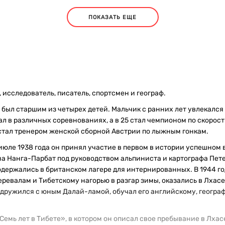
ПОКАЗАТЬ ЕЩЕ
 исследователь, писатель, спортсмен и географ.
 был старшим из четырех детей. Мальчик с ранних лет увлекался
вал в различных соревнованиях, а в 25 стал чемпионом по скоро
 стал тренером женской сборной Австрии по лыжным гонкам.
июле 1938 года он принял участие в первом в истории успешном в
на Нанга-Парбат под руководством альпиниста и картографа Пе
держались в британском лагере для интернированных. В 1944 го
еревалам и Тибетскому нагорью в разгар зимы, оказались в Лхас
дружился с юным Далай-ламой, обучал его английскому, географ
емь лет в Тибете», в котором он описал свое пребывание в Лхас