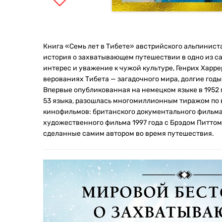
Книга «Семь лет в Тибете» австрийского альпинист
история о захватывающем путешествии в одно из са
интерес и уважение к чужой культуре, Генрих Харре
верованиях Тибета — загадочного мира, долгие год
Впервые опубликованная на немецком языке в 1952 
53 языка, разошлась многомиллионным тиражом по 
кинофильмов: британского документального фильма
художественного фильма 1997 года с Брэдом Питтом
сделанные самим автором во время путешествия.