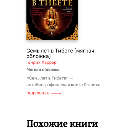
Семь лет в Тибете (мягкая
обложка)
Генрих Харрер
Мягкая обложка
«Семь лет в Тибете» —
автобиографическая книга Генриха
Харрера о невероятном путешествии,
ПОДРОБНЕЕ
которое из...
Похожие книги