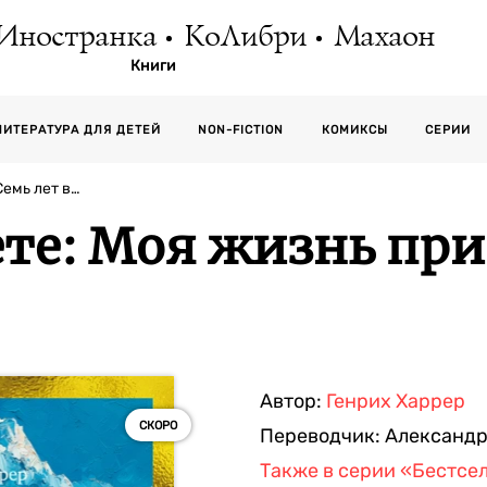
Иностранка
КоЛибри
Махаон
Книги
СЕРИИ
ЛИТЕРАТУРА ДЛЯ ДЕТЕЙ
NON-FICTION
КОМИКСЫ
Семь лет в…
ете: Моя жизнь при
Автор:
Генрих Харрер
СКОРО
Переводчик:
Александр
Также в серии
«Бестсел