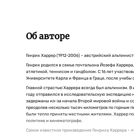
Об авторе
Генрих Харрер (1912-2006) – австрийский альпинист,
Генрих родился в семье почтальона Йозефа Харрера,
атлетикой, теннисом и гандболом. С 16 лет участво
Университете Карла и Франца в Граце, после учебы
Главной страстью Харрера всегда был альпинизм. В 
году отправился в исследовательскую экспедицию 
задержаны из-за начала Второй мировой войны и со
преодолев несколько тысяч километров по горным п
были тепло приняты местными жителями. Харрер по
политике и кинематографе.
Самое известное произведение Генриха Харрера – «С