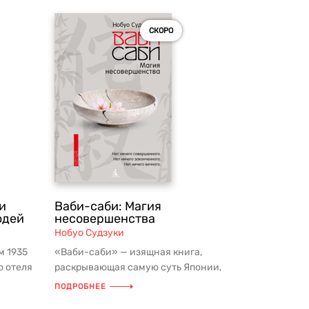
СКОРО
и
Ваби-саби: Магия
юдей
несовершенства
Нобуо Судзуки
м 1935
«Ваби-саби» — изящная книга,
о отеля
раскрывающая самую суть Японии,
...
прекрасный подарок для всех
ПОДРОБНЕЕ
желающих уз...