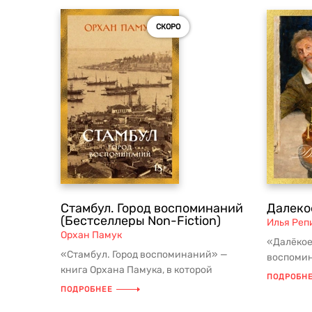
СКОРО
Стамбул. Город воспоминаний
Далеко
(Бестселлеры Non-Fiction)
Илья Реп
Орхан Памук
«Далёкое
«Стамбул. Город воспоминаний» —
воспоми
книга Орхана Памука, в которой
Репина, 
ПОДРОБН
Стамбул становится не фоном, а
личные вп
ПОДРОБНЕЕ
полноц...