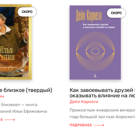
СКОРО
СКОРО
е близкое (твердый)
Как завоевывать друзей 
оказывать влияние на л
ин
Дейл Карнеги
 близкое» — книга
Промозглым январским вечеро
наний Ильи Ефимовича
года большой зал нью‑йоркског
раскрывающая эпоху через
ЕЕ
«Пенсильвания» оказался переп
ечат...
ПОДРОБНЕЕ