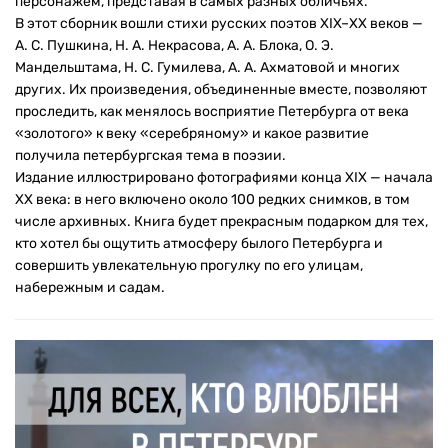
персонажем, представая в самых разных обличьях.
В этот сборник вошли стихи русских поэтов XIX–ХХ веков —
А. С. Пушкина, Н. А. Некрасова, А. А. Блока, О. Э.
Мандельштама, Н. С. Гумилева, А. А. Ахматовой и многих
других. Их произведения, объединенные вместе, позволяют
проследить, как менялось восприятие Петербурга от века
«золотого» к веку «серебряному» и какое развитие
получила петербургская тема в поэзии.
Издание иллюстрировано фотографиями конца XIX — начала
ХХ века: в него включено около 100 редких снимков, в том
числе архивных. Книга будет прекрасным подарком для тех,
кто хотел бы ощутить атмосферу былого Петербурга и
совершить увлекательную прогулку по его улицам,
набережным и садам.