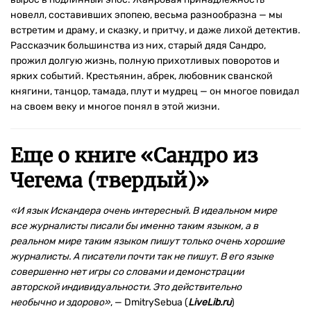
новелл, составивших эпопею, весьма разнообразна — мы
встретим и драму, и сказку, и притчу, и даже лихой детектив.
Рассказчик большинства из них, старый дядя Сандро,
прожил долгую жизнь, полную прихотливых поворотов и
ярких событий. Крестьянин, абрек, любовник сванской
княгини, танцор, тамада, плут и мудрец — он многое повидал
на своем веку и многое понял в этой жизни.
Еще о книге «
Сандро из
Чегема (твердый)
»
«
И язык Искандера очень интересный. В идеальном мире
все журналисты писали бы именно таким языком, а в
реальном мире таким языком пишут только очень хорошие
журналисты. А писатели почти так не пишут. В его языке
совершенно нет игры со словами и демонстрации
авторской индивидуальности. Это действительно
необычно и здорово»
, — DmitrySebua (
LiveLib.ru
)