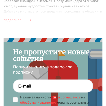
новеллах «Сандро из Чегема». Прозу Искандера отличают
юмор, лукавая мудрость и тонкая социальная сатира.
Действие многих его произведения происходит в Абхазии, и
в них большую роль играют фольклорные мотивы и сюжеты.
ПОДРОБНЕЕ
Не пропустите новые
события
Получите книгу в подарок за
подписку
Нажимая на кнопку
,
я соглашаюсь
на
обработку и хранение
моих персональных