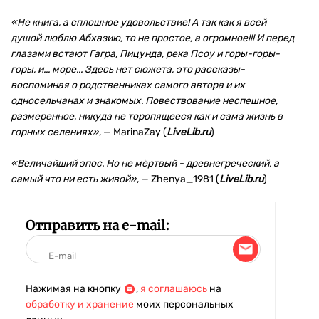
«Не книга, а сплошное удовольствие! А так как я всей
душой люблю Абхазию, то не простое, а огромное!!! И перед
глазами встают Гагра, Пицунда, река Псоу и горы-горы-
горы, и... море... Здесь нет сюжета, это рассказы-
воспоминая о родственниках самого автора и их
односельчанах и знакомых. Повествование неспешное,
размеренное, никуда не торопящееся как и сама жизнь в
горных селениях
»
, — MarinaZay (
LiveLib.ru
)
«Величайший эпос. Но не мёртвый - древнегреческий, а
самый что ни есть живой
»
, — Zhenya_1981 (
LiveLib.ru
)
Отправить на e-mail:
Нажимая на кнопку
,
я соглашаюсь
на
обработку и хранение
моих персональных