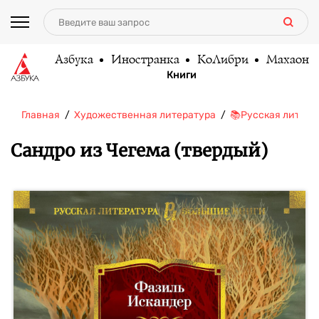
Азбука
Иностранка
КоЛибри
Махаон
Книги
Главная
Художественная литература
📚Русская литера
Сандро из Чегема (твердый)