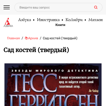
Азбука
Иностранка
КоЛибри
Махаон
Книги
Главная
📚Архив
Сад костей (твердый)
Сад костей (твердый)