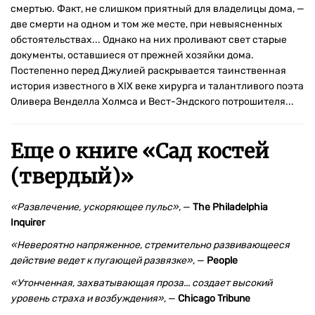
смертью. Факт, не слишком приятный для владелицы дома, —
две смерти на одном и том же месте, при невыясненных
обстоятельствах... Однако на них проливают свет старые
документы, оставшиеся от прежней хозяйки дома.
Постепенно перед Джулией раскрывается таинственная
история известного в XIX веке хирурга и талантливого поэта
Оливера Венделла Холмса и Вест-Эндского потрошителя...
Еще о книге «
Сад костей
(твердый)
»
«Развлечение, ускоряющее пульс»,
—
The Philadelphia
Inquirer
«Невероятно напряженное, стремительно развивающееся
действие ведет к пугающей развязке»
, —
People
«Утонченная, захватывающая проза... создает высокий
уровень страха и возбуждения»
, —
Chicago Tribune