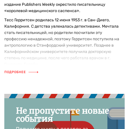
издание Publishers Weekly окрестило писательницу
«королевой медицинского саспенса».
Тесс Герритсен родилась 12 июня 1953 г. в Сан-Диего,
Калифорния. С детства увлекалась детективами. Мечтала
стать писательницей, но родители посчитали эту
профессию ненадежной, поэтому Герритсен поступила на
антропологию в Стэнфордский университет. Позднее в
Калифорнийском университете получила докторскую
степень по медицине, после чего работала врачом в г.
Гонолулу, Гавайи.
ПОДРОБНЕЕ
Во время декретного отпуска Тесс Герритсен начала писать.
Журнал Honolulu проводил конкурс, в котором победил
первый рассказ молодого врача On Choosing the Right Crack
Seed. Приз составил пятьсот долларов.
Что почитать у Тесс Герритсен?
Не пропустите новые
Список интересных книг
события
В 1987 г. опубликован первый роман Тесс Герритсен –