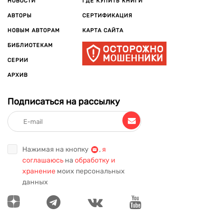
НОВОСТИ
ГДЕ КУПИТЬ КНИГИ
посвятила себя писательской деятельности. Живет в штате
АВТОРЫ
СЕРТИФИКАЦИЯ
Мэн. Замужем, воспитывает двоих детей.
НОВЫМ АВТОРАМ
КАРТА САЙТА
БИБЛИОТЕКАМ
СЕРИИ
АРХИВ
Подписаться на рассылку
Нажимая на кнопку
,
я
соглашаюсь
на
обработку и
хранение
моих персональных
данных