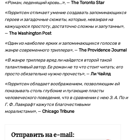
«Роман, леденящий кровь...»
, —
The Toronto Star
«Герритсен отличает умение создавать запоминающихся
героев и загадочные сюжеты, которые, невзирая на
кажущуюся простоту, достаточно сложны и запутанны»
,
—
The Washington Post
«Один из наиболее ярких и запоминающихся голосов в
жанре современного триллера»,
—
The Providence Journal
«В жанре триллера вряд ли найдется второй такой
талантливый автор. Ее роман не то что стоит читать; его
просто обязательно нужно прочесть»
, —
Ли Чайлд
«
Герритсен обладает воображением, позволяющим ей
показывать столь глубокие и пугающие пласты
человеческого поведения, что в сравнении с нею Э. А. По и
Г. Ф. Лавкрафт кажутся благочестивыми
моралистами»,
—
Chicago Tribune
Отправить на e-mail: