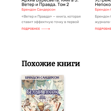
Архив Буресвета. Книга 5.
Устремл
Ветер и Правда. Том 2
Непок
Брендон Сандерсон
Брендон 
«Ветер и Правда» — книга, которая
Брендон 
ставит эффектную точку в первой
журнала 
сюжетной арке культового цикла «Ар...
успешных
ПОДРОБНЕЕ
ПОДРОБН
фэнтез...
Похожие книги