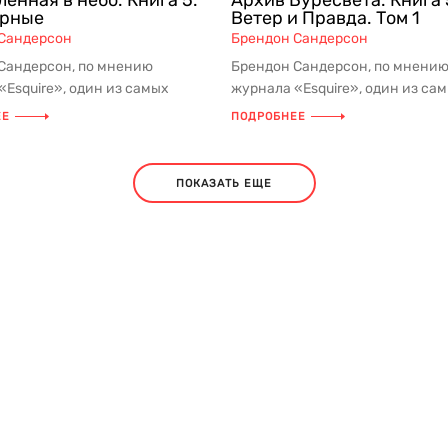
енная в небо. Книга 5.
Архив Буресвета. Книга 
орные
Ветер и Правда. Том 1
Сандерсон
Брендон Сандерсон
Сандерсон, по мнению
Брендон Сандерсон, по мнени
«Esquire», один из самых
журнала «Esquire», один из са
 и плодовитых писателей
успешных и плодовитых писат
ЕЕ
ПОДРОБНЕЕ
фэнтез...
ПОКАЗАТЬ ЕЩЕ