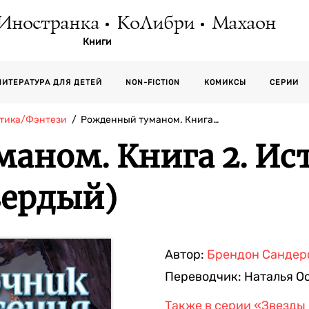
Иностранка
КоЛибри
Махаон
Книги
СЕРИИ
ЛИТЕРАТУРА ДЛЯ ДЕТЕЙ
NON-FICTION
КОМИКСЫ
тика/Фэнтези
Рожденный туманом. Книга…
аном. Книга 2. Ис
вердый)
Автор:
Брендон Сандер
Переводчик:
Наталья О
Также в серии
«Звезды 