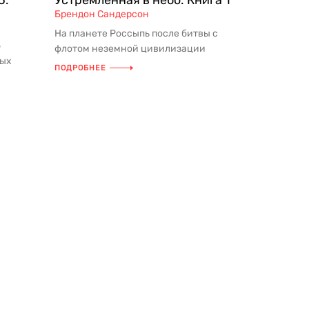
5.
Устремленная в небо. Книга 1
Брендон Сандерсон
На планете Россыпь после битвы с
ю
флотом неземной цивилизации
мых
совершили вынужденную посадку
ПОДРОБНЕЕ
елей
несколько...