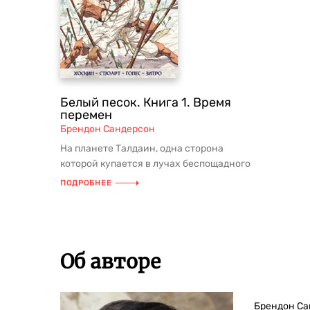
Белый песок. Книга 1. Время
перемен
Брендон Сандерсон
На планете Талдаин, одна сторона
которой купается в лучах беспощадного
солнца, а другая навеки погру...
ПОДРОБНЕЕ
Об авторе
Брендон Сан