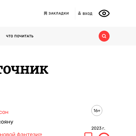
ЗАКЛАДКИ
ВХОД
ЧТО ПОЧИТАТЬ
точник
16+
сон
сояну
2023
г.
новой фэнтези»