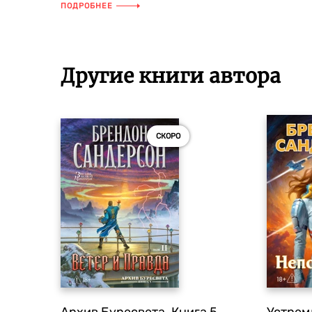
рвутся во власть и три наиболее мо...
ПОДРОБНЕЕ
Другие книги автора
СКОРО