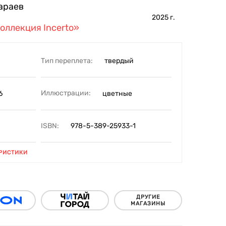
араев
2025
г.
коллекция Incerto»
Тип переплета:
твердый
Иллюстрации:
6
цветные
ISBN:
978-5-389-25933-1
РИСТИКИ
ДРУГИЕ
МАГАЗИНЫ