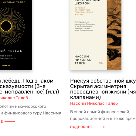
 лебедь. Под знаком
Рискуя собственной шку
сказуемости (3-е
Скрытая асимметрия
, исправленное) (илл)
повседневной жизни (мя
клапанами)
иколас Талеб
Нассим Николас Талеб
ологии нью-йоркского
В своей самой философской,
 и финансового гуру Нассима
провокационной и в то же врем
рный лебедь — это непредск...
ЕЕ
прагматичной книге Талеб раз
ПОДРОБНЕЕ
о чело...