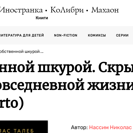
Иностранка
КоЛибри
Махаон
Книги
СЕРИИ
ЛИТЕРАТУРА ДЛЯ ДЕТЕЙ
NON-FICTION
КОМИКСЫ
обственной шкурой.…
енной шкурой. Скр
вседневной жизни 
rto)
Автор:
Нассим Николас