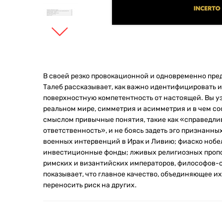
В своей резко провокационной и одновременно пр
Талеб рассказывает, как важно идентифицировать и 
поверхностную компетентность от настоящей. Вы уз
реальном мире, симметрия и асимметрия и в чем со
смыслом привычные понятия, такие как «справедли
ответственность», и не боясь задеть эго признанн
военных интервенций в Ирак и Ливию; фиаско нобе
инвестиционные фонды; лживых религиозных пропо
римских и византийских императоров, философов-
показывает, что главное качество, объединяющее их 
переносить риск на других.