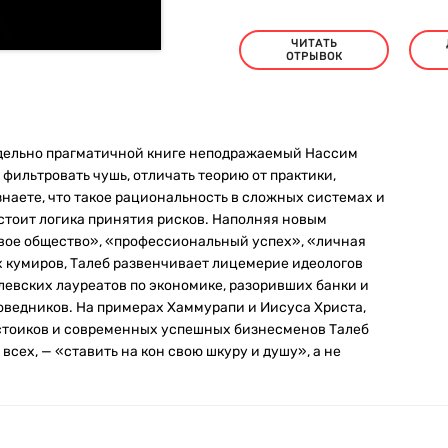
ЧИТАТЬ
ОТРЫВОК
едельно прагматичной книге неподражаемый Нассим
фильтровать чушь, отличать теорию от практики,
наете, что такое рациональность в сложных системах и
стоит логика принятия рисков. Наполняя новым
вое общество», «профессиональный успех», «личная
ых кумиров, Талеб развенчивает лицемерие идеологов
левских лауреатов по экономике, разоривших банки и
ведников. На примерах Хаммурапи и Иисуса Христа,
стоиков и современных успешных бизнесменов Талеб
всех, — «ставить на кон свою шкуру и душу», а не