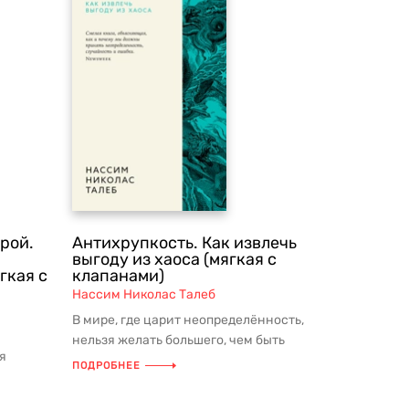
рой.
Антихрупкость. Как извлечь
выгоду из хаоса (мягкая с
гкая с
клапанами)
Нассим Николас Талеб
В мире, где царит неопределённость,
нельзя желать большего, чем быть
я
антихрупким — то есть уметь при...
ПОДРОБНЕЕ
мышляет