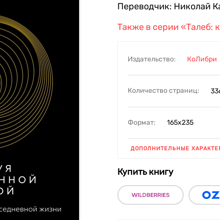
Переводчик:
Николай К
Также в серии
«Талеб: 
Издательство:
КоЛибри
Количество страниц:
33
Формат:
165х235
ДОПОЛНИТЕЛЬНЫЕ ХАРАКТЕ
Купить книгу