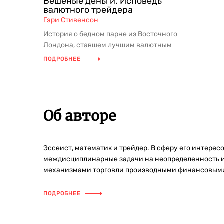
Бешеные деньги. Исповедь
валютного трейдера
Гэри Стивенсон
История о бедном парне из Восточного
Лондона, ставшем лучшим валютным
трейдером американского Citiba...
ПОДРОБНЕЕ
Об авторе
Эссеист, математик и трейдер. В сферу его интере
междисциплинарные задачи на неопределенность и 
механизмами торговли производными финансовым
ПОДРОБНЕЕ