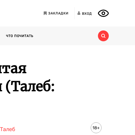
ЗАКЛАДКИ
ВХОД
ЧТО ПОЧИТАТЬ
ытая
(Талеб:
18+
 Талеб