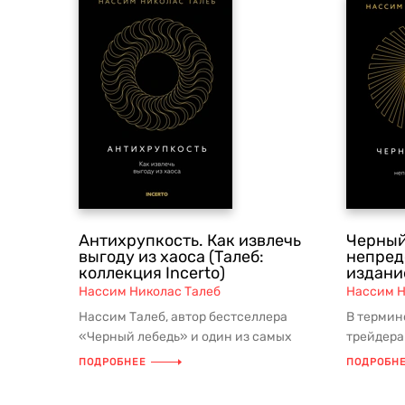
Антихрупкость. Как извлечь
Черный
выгоду из хаоса (Талеб:
непред
коллекция Incerto)
издание
Нассим Николас Талеб
Нассим Н
Нассим Талеб, автор бестселлера
В термин
«Черный лебедь» и один из самых
трейдера
ярких мыслителей современности,
Талеба Че
ПОДРОБНЕЕ
ПОДРОБН
расс...