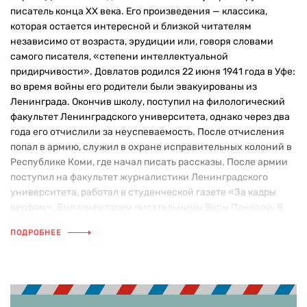
писатель конца XX века. Его произведения — классика,
которая остается интересной и близкой читателям
независимо от возраста, эрудиции или, говоря словами
самого писателя, «степени интеллектуальной
придирчивости». Довлатов родился 22 июня 1941 года в Уфе:
во время войны его родители были эвакуированы из
Ленинграда. Окончив школу, поступил на филологический
факультет Ленинградского университета, однако через два
года его отчислили за неуспеваемость. После отчисления
попал в армию, служил в охране исправительных колоний в
Республике Коми, где начал писать рассказы. После армии
поступил на факультет журналистики Ленинградского
университета, работал в студенческой газете «За кадры
верфям». Был секретарем писательницы Веры Пановой. В
1972–1975 годах жил в Таллине, работал в газетах
ПОДРОБНЕЕ
«Советская Эстония», «Моряк Эстонии», «Вечерний
Таллин». Вернувшись в Ленинград, непродолжительное
время работал в журнале «Костер», замещая вышедшую в
декрет сотрудницу; летом 1976-го и 1977 года проводил
экскурсии в Пушкинских Горах. В 1978 году из-за