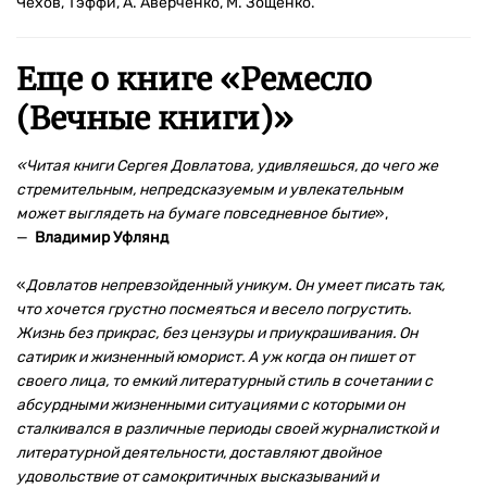
Чехов, Тэффи, А. Аверченко, М. Зощенко.
Еще о книге «
Ремесло
(Вечные книги)
»
«Читая книги Сергея Довлатова, удивляешься, до чего же
стремительным, непредсказуемым и увлекательным
может выглядеть на бумаге повседневное бытие
»,
—
Владимир Уфлянд
«
Довлатов непревзойденный уникум. Он умеет писать так,
что хочется грустно посмеяться и весело погрустить.
Жизнь без прикрас, без цензуры и приукрашивания. Он
сатирик и жизненный юморист. А уж когда он пишет от
своего лица, то емкий литературный стиль в сочетании с
абсурдными жизненными ситуациями с которыми он
сталкивался в различные периоды своей журналисткой и
литературной деятельности, доставляют двойное
удовольствие от самокритичных высказываний и