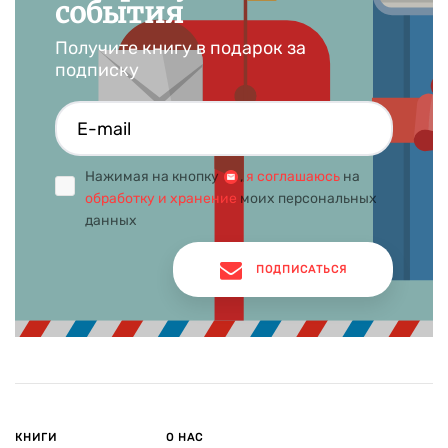
события
Получите книгу в подарок за
подписку
Нажимая на кнопку
,
я соглашаюсь
на
обработку и хранение
моих персональных
данных
ПОДПИСАТЬСЯ
КНИГИ
О НАС