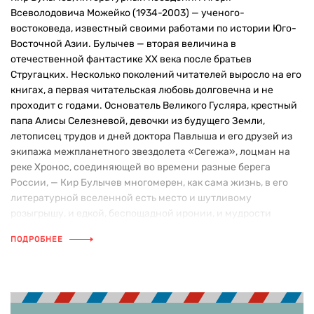
Всеволодовича Можейко (1934-2003) — ученого-
востоковеда, известный своими работами по истории Юго-
Восточной Азии. Булычев — вторая величина в
отечественной фантастике XX века после братьев
Стругацких. Несколько поколений читателей выросло на его
книгах, а первая читательская любовь долговечна и не
проходит с годами. Основатель Великого Гусляра, крестный
папа Алисы Селезневой, девочки из будущего Земли,
летописец трудов и дней доктора Павлыша и его друзей из
экипажа межпланетного звездолета «Сегежа», лоцман на
реке Хронос, соединяющей во времени разные берега
России, — Кир Булычев многомерен, как сама жизнь, в его
литературной вселенной есть место и шутливому
розыгрышу, и едкой, беспощадной иронии, и мудрости
ученого и провидца.
ПОДРОБНЕЕ