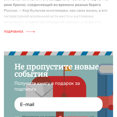
реке Хронос, соединяющей во времени разные берега
России, — Кир Булычев многомерен, как сама жизнь, в его
литературной вселенной есть место и шутливому
розыгрышу, и едкой, беспощадной иронии, и мудрости
ученого и провидца.
ПОДРОБНЕЕ
Не пропустите новые
события
Получите книгу в подарок за
подписку
Нажимая на кнопку
,
я соглашаюсь
на