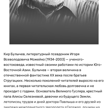
Кир Булычев, литературный псевдоним Игоря
Всеволодовича Можейко (1934-2003) — ученого-
востоковеда, известный своими работами по истории Юго-
Восточной Азии. Булычев — вторая величина в
отечественной фантастике XX века после братьев
Стругацких. Несколько поколений читателей выросло на его
книгах, а первая читательская любовь долговечна и не
проходит с годами. Основатель Великого Гусляра, крестный
папа Алисы Селезневой, девочки из будущего Земли,
летописец трудов и дней доктора Павлыша и его друзей из
экипажа межпланетного звездолета «Сегежа», лоцман на