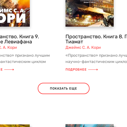
нство. Книга 9.
Пространство. Книга 8. 
е Левиафана
Тиамат
. А. Кори
Джеймс С. А. Кори
нство» признано лучшим
«Пространство» признано луч
антастическим циклом
научно-фантастическим цикл
тия! Суммарный тираж в мире
десятилетия! Суммарный тираж
ЕЕ
ПОДРОБНЕЕ
пре...
ПОКАЗАТЬ ЕЩЕ