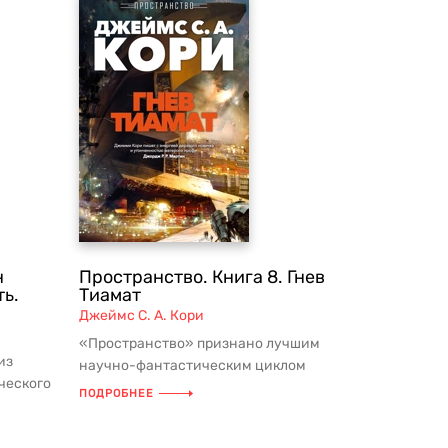
н
Пространство. Книга 8. Гнев
ть.
Тиамат
Джеймс С. А. Кори
«Пространство» признано лучшим
из
научно-фантастическим циклом
ческого
десятилетия! Суммарный тираж в мире
ПОДРОБНЕЕ
ойн...
пре...