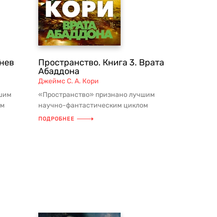
Гнев
Пространство. Книга 3. Врата
Абаддона
Джеймс С. А. Кори
шим
«Пространство» признано лучшим
ом
научно-фантастическим циклом
 в мире
десятилетия! Суммарный тираж в мире
ПОДРОБНЕЕ
пре...