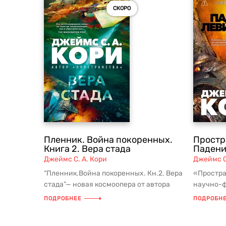
СКОРО
Пленник. Война покоренных.
Простра
Книга 2. Вера стада
Падени
Джеймс С. А. Кори
Джеймс С
“Пленник.Война покоренных. Кн.2. Вера
«Простра
стада”— новая космоопера от автора
научно-ф
сериала «Пространство», пр...
десятиле
ПОДРОБНЕЕ
ПОДРОБН
пре...