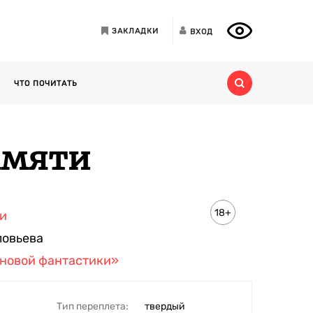
ЗАКЛАДКИ
ВХОД
ЧТО ПОЧИТАТЬ
памяти
18+
ри
ловьева
новой фантастики»
Тип переплета:
твердый