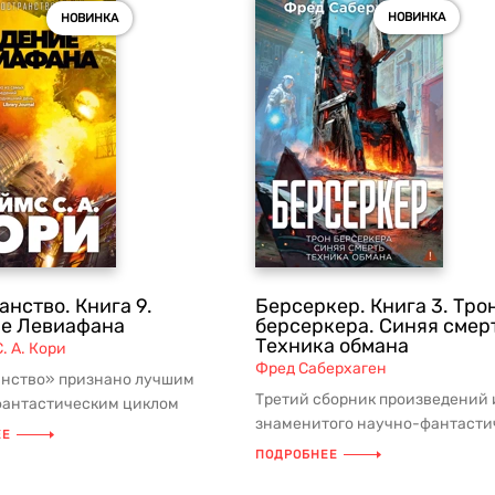
НОВИНКА
НОВИНКА
нство. Книга 9.
Берсеркер. Книга 3. Тро
е Левиафана
берсеркера. Синяя смер
Техника обмана
. А. Кори
Фред Саберхаген
нство» признано лучшим
Третий сборник произведений 
антастическим циклом
знаменитого научно-фантасти
тия! Суммарный тираж в мире
ЕЕ
цикла: два романа и повесть о в
ПОДРОБНЕЕ