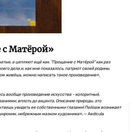
 с Матёрой
»
атые, а цепляют ещё как. "Прощание с Матёрой" как раз
его дела и, как мне показалось, патриот своей родины.
ром живёшь, можно написать такое произведение»,
сь вообще произведение искусства - колоритный,
иями, вплоть до акцента. Описание природы, это
ечтаешь увидеть ее собственными глазами! Пейзаж возникает
с широким, небрежным мазком художника»
, — Aedicula