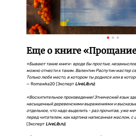
Еще о книге «
Прощание
«
Бывают такие книги- вроде бы простые, незамыслов
можно отнести к таким. Валентин Распутин мастер сво
Только любя место, в котором ты родился или в кото
— Romawka20 (Эксперт
LiveLib.ru
)
«Восхитительное произведение! Этнический язык зде
насыщенный деревенскими выражениями и высказыван
отдельное, что надо выделить - раз прочитав, уже м
перед читателем, как картина написанная маслом, 
(Эксперт
LiveLib.ru
)