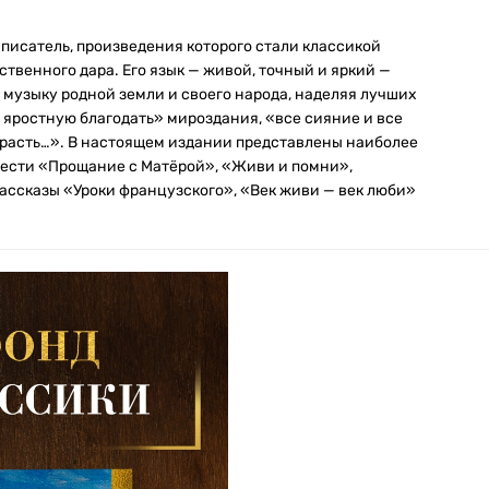
писатель, произведения которого стали классикой
твенного дара. Его язык — живой, точный и яркий —
музыку родной земли и своего народа, наделяя лучших
 яростную благодать» мироздания, «все сияние и все
трасть…». В настоящем издании представлены наиболее
вести «Прощание с Матёрой», «Живи и помни»,
ассказы «Уроки французского», «Век живи — век люби»