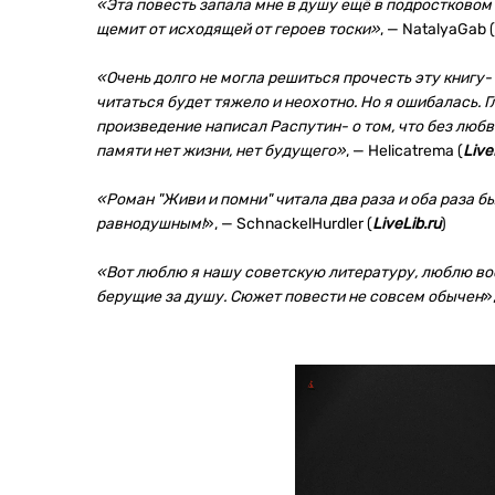
«
Эта повесть запала мне в душу ещё в подростковом
щемит от исходящей от героев тоски»
, — NatalyaGab
«Очень долго не могла решиться прочесть эту книгу- 
читаться будет тяжело и неохотно. Но я ошибалась. 
произведение написал Распутин- о том, что без любви
памяти нет жизни, нет будущего
»
, — Helicatrema (
Live
«Роман "Живи и помни" читала два раза и оба раза б
равнодушным!
», — SchnackelHurdler (
LiveLib.ru
)
«Вот люблю я нашу советскую литературу, люблю воен
берущие за душу. Сюжет повести не совсем обычен
»