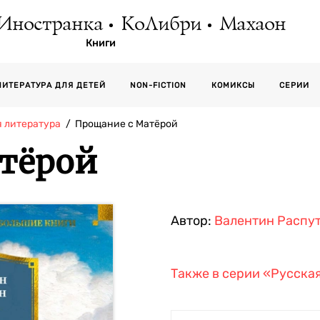
Иностранка
КоЛибри
Махаон
Книги
СЕРИИ
ЛИТЕРАТУРА ДЛЯ ДЕТЕЙ
NON-FICTION
КОМИКСЫ
я литература
Прощание с Матёрой
тёрой
Автор:
Валентин Распу
Также в серии
«Русская