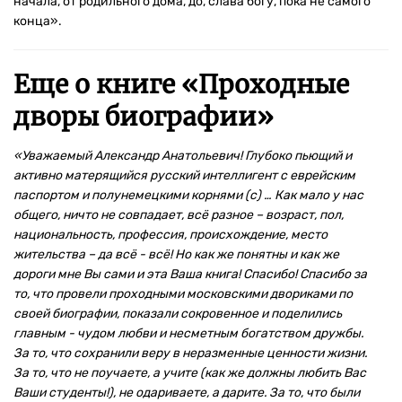
начала, от родильного дома, до, слава богу, пока не самого
конца».
Еще о книге «
Проходные
дворы биографии
»
«Уважаемый Александр Анатольевич! Глубоко пьющий и
активно матерящийся русский интеллигент с еврейским
паспортом и полунемецкими корнями (с) … Как мало у нас
общего, ничто не совпадает, всё разное – возраст, пол,
национальность, профессия, происхождение, место
жительства – да всё - всё! Но как же понятны и как же
дороги мне Вы сами и эта Ваша книга! Спасибо! Спасибо за
то, что провели проходными московскими двориками по
своей биографии, показали сокровенное и поделились
главным - чудом любви и несметным богатством дружбы.
За то, что сохранили веру в неразменные ценности жизни.
За то, что не поучаете, а учите (как же должны любить Вас
Ваши студенты!), не одариваете, а дарите. За то, что были