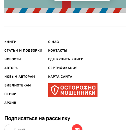
Александр Анатольевич Ширвиндт внес большой вклад в
развитие театрального искусства. В 2010 году был
награжден премией «Хрустальная Турандот» в номинации
«За многолетнее доблестное служение театру», а в 2014
получил Орден «За заслуги перед Отечеством» III-й
степени. Самые интересные события, лучшие моменты и
КНИГИ
О НАС
воспоминания Ширвиндт перенес в автобиографичные
СТАТЬИ И ПОДБОРКИ
КОНТАКТЫ
книги.
НОВОСТИ
ГДЕ КУПИТЬ КНИГИ
АВТОРЫ
СЕРТИФИКАЦИЯ
НОВЫМ АВТОРАМ
КАРТА САЙТА
БИБЛИОТЕКАМ
СЕРИИ
АРХИВ
Подписаться на рассылку