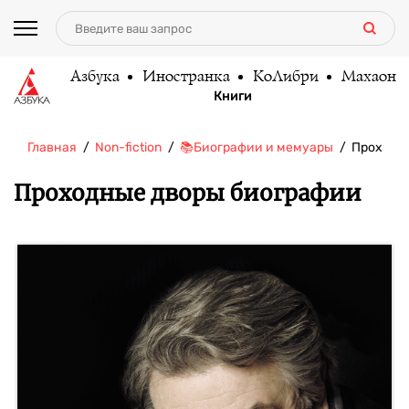
Азбука
Иностранка
КоЛибри
Махаон
Книги
Главная
Non-fiction
📚Биографии и мемуары
Проходн
Проходные дворы биографии