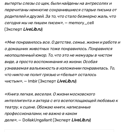
вытерты слезы со щек, были найдены на антресолях и
перечитаны немногие сохранившиеся старые письма от
родителей и друзей. За то, что стало безмерно жаль, что
сегодня мы не пишем писем»,
— memory_cell
(Эксперт
LiveLib.ru
)
«Мне понравилось все. О детстве, семье, жизни и работе и
о домашних животных тоже понравилось. Понравился
неопошленный юмор. То, что это не мемуары в чистом
виде, а просто воспоминания из жизни. Особая
узнаваемая вальяжность в изложении понравилась. То,
что никто не полит грязью и «белье» осталось
чистым»,
— Imbir (Эксперт
LiveLib.ru
)
«Книга легкая, веселая. О жизни московского
интеллигента и актера с его всепоглощающей любовью к
театру, к сцене. Обожаю книги, написанные
профессионалами, не важно в каком
деле»,
— DollakUngallant (Эксперт
LiveLib.ru
)