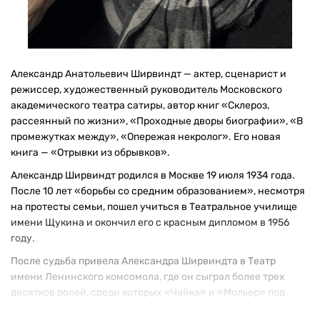
Александр Анатольевич Ширвиндт — актер, сценарист и
режиссер, художественный руководитель Московского
академического театра сатиры, автор книг «Склероз,
рассеянный по жизни», «Проходные дворы биографии», «В
промежутках между», «Опережая некролог». Его новая
книга — «Отрывки из обрывков».
Александр Ширвиндт родился в Москве 19 июля 1934 года.
После 10 лет «борьбы со средним образованием», несмотря
на протесты семьи, пошел учиться в Театральное училище
имени Щукина и окончил его с красным дипломом в 1956
году.
После судьба привела Александра Ширвиндта в Театр
имени Ленинского комсомола, где он сыграл более трех
десятков ролей, среди которых «Чайка» и «Мольер» под
руководством театрального режиссера Анатолия Эфроса. В