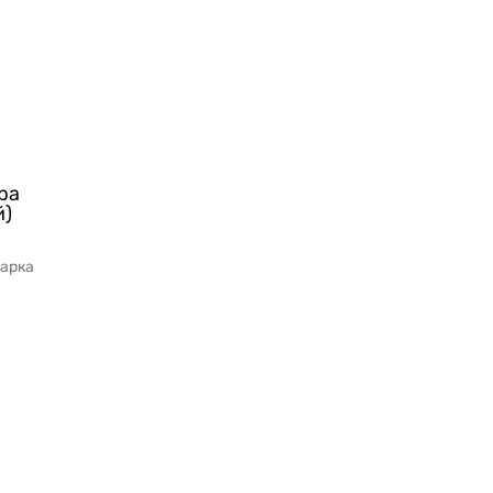
ра
й)
арка
серии