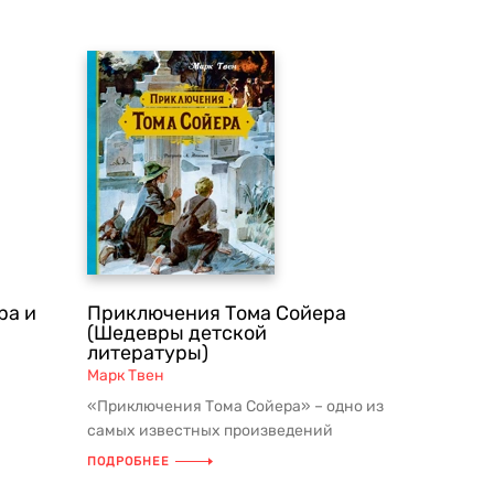
ра и
Приключения Тома Сойера
(Шедевры детской
литературы)
Марк Твен
«Приключения Тома Сойера» – одно из
самых известных произведений
е —
американского писателя Марка Твена...
ПОДРОБНЕЕ