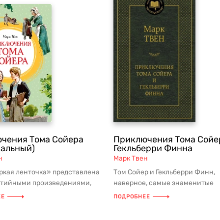
чения Тома Сойера
Приключения Тома Сойе
ральный)
Гекльберри Финна
н
Марк Твен
ркая ленточка» представлена
Том Сойер и Гекльберри Финн,
тийными произведениями,
наверное, самые знаменитые
и в программу начальной ...
мальчишки на всем белом свет
ЕЕ
ПОДРОБНЕЕ
добрые и иск...