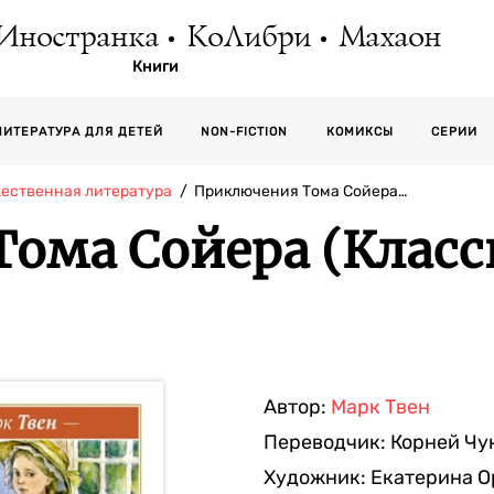
Иностранка
КоЛибри
Махаон
Книги
СЕРИИ
ЛИТЕРАТУРА ДЛЯ ДЕТЕЙ
NON-FICTION
КОМИКСЫ
жественная литература
Приключения Тома Сойера…
ома Сойера (Класс
Автор:
Марк Твен
Переводчик:
Корней Чу
Художник:
Екатерина О