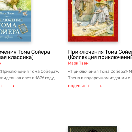
чения Тома Сойера
Приключения Тома Сойе
ная классика)
(Коллекция приключени
н
Марк Твен
«Приключения Тома Сойера»,
«Приключения Тома Сойера» М
видевшая свет в 1876 году,
Твена в подарочном издании с
величения можно назва...
распашным форзацем в новой 
ЕЕ
ПОДРОБНЕЕ
приклю...