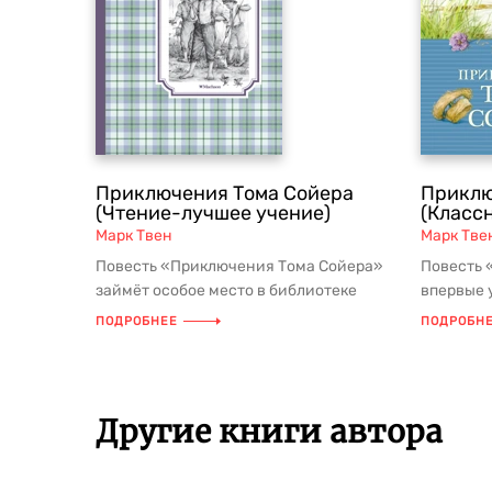
Приключения Тома Сойера
Приклю
(Чтение-лучшее учение)
(Класс
Марк Твен
Марк Тве
Повесть «Приключения Тома Сойера»
Повесть 
займёт особое место в библиотеке
впервые у
юного читателя. Книга расскажет о...
без преу
ПОДРОБНЕЕ
ПОДРОБН
Другие книги автора