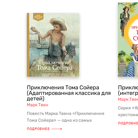
Приключения Тома Сойера
Приклю
(Адаптированная классика для
(интег
детей)
Марк Тве
Марк Твен
Серия «Я
Повесть Марка Твена «Приключения
хрестома
Тома Сойера» — одна из самых
входящим
ПОДРОБН
любимых у детей во всём мире.
ПОДРОБНЕЕ
Читатели...