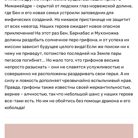
Мимамейдре – скрытой от людских глаз норвежской долине,
где Бен и его новая семья устроили заповедник для
мифических созданий. Но никакое пристанище не защитит
от всех невзгод. Наших героев ожидает новое опасное
приключение! На этот раз Бен, Барнабас и Мухоножка
должны раздобыть солнечное перо грифона, и от успеха их
миссии зависит будущее целого вида! Если же поиски ни к
чему не приведут, потомство последней на Земле пары
пегасов погибнет... Но мало того, что грифонов весьма
непросто разыскать – они не славятся услужливостью и
совершенно не расположены раздаривать свои перья. А их
силу и ловкость дополняет чрезвычайно вспыльчивый нрав.
Правда, грифоны также известны своей меркантильностью,
вернее – алчностью, так что небольшой шанс у наших героев
все-таки есть. Но им не обойтись без помощи дракона и его
кобольда!