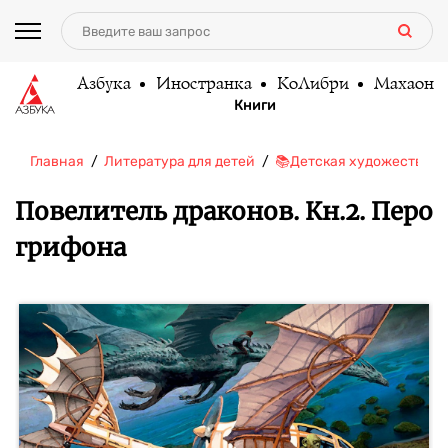
Азбука
Иностранка
КоЛибри
Махаон
Книги
Главная
Литература для детей
📚Детская художественн
Повелитель драконов. Кн.2. Перо
грифона