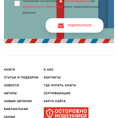
писательству. Имя Алистера Маклина стало широко
Нажимая на кнопку
,
я соглашаюсь
на
известно во всем мире. Скончался писатель в Мюнхене.
обработку и хранение
моих персональных
Похоронен в Швейцарии в городе Селиньи.
данных
ПОДПИСАТЬСЯ
КНИГИ
О НАС
СТАТЬИ И ПОДБОРКИ
КОНТАКТЫ
НОВОСТИ
ГДЕ КУПИТЬ КНИГИ
АВТОРЫ
СЕРТИФИКАЦИЯ
НОВЫМ АВТОРАМ
КАРТА САЙТА
БИБЛИОТЕКАМ
СЕРИИ