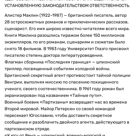
УСТАНОВЛЕННУЮ ЗАКОНОДАТЕЛЬСТВОМ ОТВЕТСТВЕННОСТЬ.
Алистер Маклин (1922–1987) — британский писатель, автор
28 остросюжетных романов и приключенческих рассказов,
сценарист. Его имя широко известно читателям всего мира.
Книги Маклина разошлись тиражом более 150 миллионов
экземпляров, по его романам, сценариям и сюжетам было
снято 18 фильмов. В 1983 году Университет Глазго присвоил
писателю степень доктора литературоведения.
Флагман сборника «Последняя граница» — шпионский
триллер, посвященный событиям холодной войны.
Британский секретный агент противостоит тайной полиции
Венгрии, выполняя миссию по спасению похищенного
ученого, своего соотечественника. В 1961 году роман был
экранизирован под названием «Тайные пути».
Военный боевик «Партизаны» возвращает нас во времена
Второй мировой. Майор Петерсен со своей командой
пересекает Югославию, чтобы доставить секретное
сообщение и разоблачить двойного агента, действующего в
партизанском отряде.
«К югу от Явы» — шпионский, военно-морской и