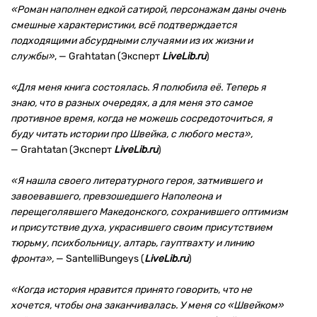
«Роман наполнен едкой сатирой, персонажам даны очень
смешные характеристики, всё подтверждается
подходящими абсурдными случаями из их жизни и
службы»
, — Grahtatan (Эксперт
LiveLib.ru
)
«Для меня книга состоялась. Я полюбила её. Теперь я
знаю, что в разных очередях, а для меня это самое
противное время, когда не можешь сосредоточиться, я
буду читать истории про Швейка, с любого места
»
,
— Grahtatan (Эксперт
LiveLib.ru
)
«Я нашла своего литературного героя, затмившего и
завоевавшего, превзошедшего Наполеона и
перещеголявшего Македонского, сохранившего оптимизм
и присутствие духа, украсившего своим присутствием
тюрьму, психбольницу, алтарь, гауптвахту и линию
фронта
»
,
— SantelliBungeys (
LiveLib.ru
)
«Когда история нравится принято говорить, что не
хочется, чтобы она заканчивалась. У меня со «Швейком»