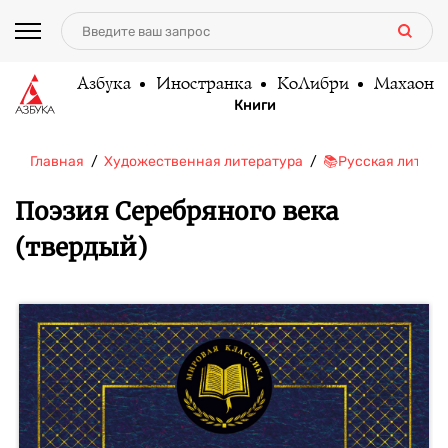
Азбука
Иностранка
КоЛибри
Махаон
Книги
Главная
Художественная литература
📚Русская литера
Поэзия Серебряного века
(твердый)