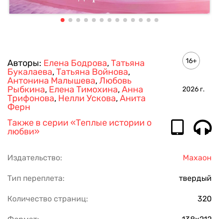
16+
Авторы:
Елена Бодрова
,
Татьяна
Букалаева
,
Татьяна Войнова
,
Антонина Малышева
,
Любовь
Рыбкина
,
Елена Тимохина
,
Анна
2026
г.
Трифонова
,
Нелли Ускова
,
Анита
Ферн
Также в серии
«Теплые истории о
любви»
Издательство:
Махаон
Тип переплета:
твердый
Количество страниц:
320