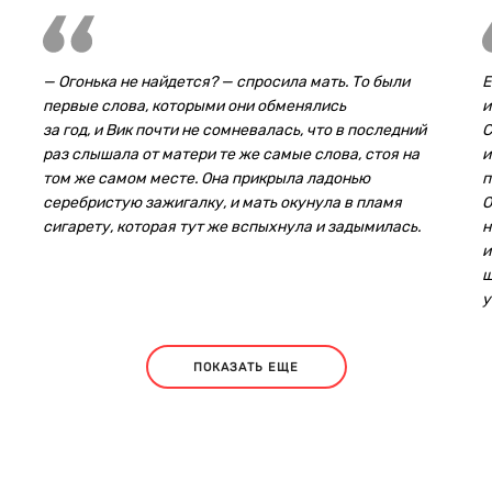
— Огонька не найдется? — спросила мать. То были
Е
первые слова, которыми они обменялись
и
за год, и Вик почти не сомневалась, что в последний
С
раз слышала от матери те же самые слова, стоя на
и
том же самом месте. Она прикрыла ладонью
п
серебристую зажигалку, и мать окунула в пламя
О
сигарету, которая тут же вспыхнула и задымилась.
н
и
ш
у
ПОКАЗАТЬ ЕЩЕ