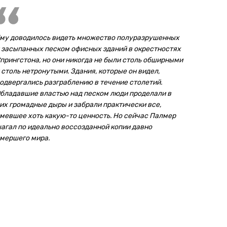
му доводилось видеть множество полуразрушенных
 засыпанных песком офисных зданий в окрестностях
прингстона, но они никогда не были столь обширными
 столь нетронутыми. Здания, которые он видел,
одвергались разграблению в течение столетий.
бладавшие властью над песком люди проделали в
их громадные дыры и забрали практически все,
мевшее хоть какую-то ценность. Но сейчас Палмер
агал по идеально воссозданной копии давно
мершего мира.