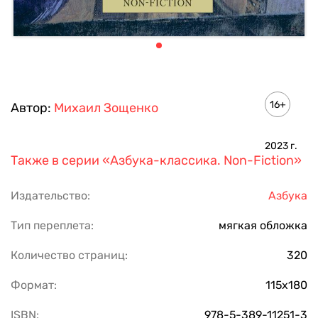
16+
Автор:
Михаил Зощенко
2023
г.
Также в серии
«Азбука-классика. Non-Fiction»
Издательство:
Азбука
Тип переплета:
мягкая обложка
Количество страниц:
320
Формат:
115х180
ISBN:
978-5-389-11251-3