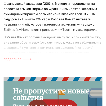
Французской академии (2001). Его книги переведены на
полсотни языков мира, а во Франции выходят ежегодным
суммарным тиражом полмиллиона экземпляров. В 2004
году роман Шмитта «Оскар и Розовая Дама» читатели
назвали книгой, которая изменила их жизнь, — наряду с
Библией, «Маленьким принцем» и «Тремя мушкетерами».
В 29 лет Шмитт получил мощный импульс к сочинительству,
внезапно обретя веру (это случилось, когда он заблудился в
алжирской пустыне и там испытал духовный катарсис).
Философское образование, духовное перерождение,
бесконечный гуманизм, талант к радости породили прозу и
ПОДРОБНЕЕ
драматургию, которая прославила Шмитта во Франции и на
всей планете. Шмитт любит этот мир, любит людей, и для
него это не поза и не абстракция; вопросы, которые он
задает себе и читателю, просты и фундаментальны: «Кто
мы?», «Зачем мы живем?», «Что мы можем сделать для этого
Не пропустите новые
мира и друг для друга?».
события
Поначалу Шмитт прославился своими пьесами, в числе
которых «Посетитель» (пьеса о встрече Зигмунда Фрейда с