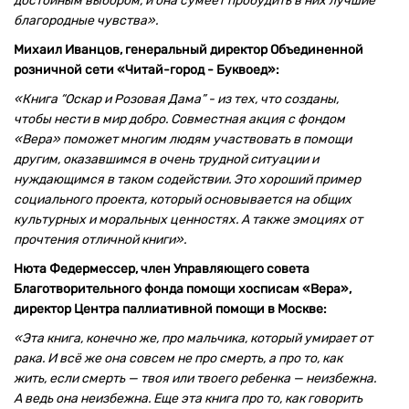
достойным выбором, и она сумеет пробудить в них лучшие
благородные чувства».
Михаил Иванцов, генеральный директор Объединенной
розничной сети «Читай-город - Буквоед»:
«Книга “Оскар и Розовая Дама” - из тех, что созданы,
чтобы нести в мир добро. Совместная акция с фондом
«Вера» поможет многим людям участвовать в помощи
другим, оказавшимся в очень трудной ситуации и
нуждающимся в таком содействии. Это хороший пример
социального проекта, который основывается на общих
культурных и моральных ценностях. А также эмоциях от
прочтения отличной книги».
Нюта Федермессер, член Управляющего совета
Благотворительного фонда помощи хосписам «Вера»,
директор Центра паллиативной помощи в Москве:
«Эта книга, конечно же, про мальчика, который умирает от
рака. И всё же она совсем не про смерть, а про то, как
жить, если смерть — твоя или твоего ребенка — неизбежна.
А ведь она неизбежна. Еще эта книга про то, как говорить