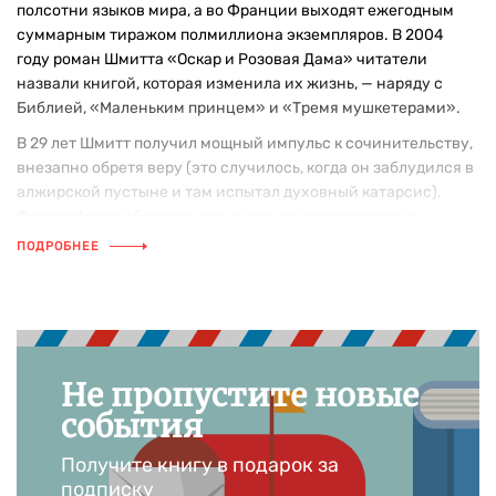
полсотни языков мира, а во Франции выходят ежегодным
суммарным тиражом полмиллиона экземпляров. В 2004
году роман Шмитта «Оскар и Розовая Дама» читатели
назвали книгой, которая изменила их жизнь, — наряду с
Библией, «Маленьким принцем» и «Тремя мушкетерами».
В 29 лет Шмитт получил мощный импульс к сочинительству,
внезапно обретя веру (это случилось, когда он заблудился в
алжирской пустыне и там испытал духовный катарсис).
Философское образование, духовное перерождение,
бесконечный гуманизм, талант к радости породили прозу и
ПОДРОБНЕЕ
драматургию, которая прославила Шмитта во Франции и на
всей планете. Шмитт любит этот мир, любит людей, и для
него это не поза и не абстракция; вопросы, которые он
задает себе и читателю, просты и фундаментальны: «Кто
мы?», «Зачем мы живем?», «Что мы можем сделать для этого
Не пропустите новые
мира и друг для друга?».
события
Поначалу Шмитт прославился своими пьесами, в числе
которых «Посетитель» (пьеса о встрече Зигмунда Фрейда с
Получите книгу в подарок за
Богом, который пришел на прием к психотерапевту, чтобы
подписку
пожаловаться на депрессию), «Мсье Ибрагим и цветы