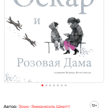
12+
Автор:
Эрик-Эмманюэль Шмитт