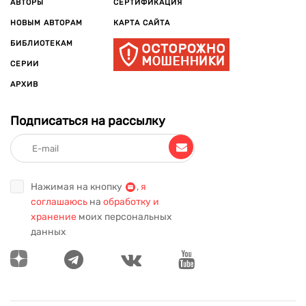
десятилетия, — философско-романтический эпик, где
АВТОРЫ
СЕРТИФИКАЦИЯ
главный герой бессмертен, наблюдает события давно
НОВЫМ АВТОРАМ
КАРТА САЙТА
ушедших эпох мировой истории (Великого потопа — в
БИБЛИОТЕКАМ
«Потерянном рае», Месопотамии — во «Вратах небесных»,
Древнего Египта — в «Темном солнце», Древней Греции — в
СЕРИИ
«Свете счастья») — и в каждой эпохе ищет бессмертную
АРХИВ
любовь всей своей жизни.
Подписаться на рассылку
Нажимая на кнопку
,
я
соглашаюсь
на
обработку и
хранение
моих персональных
данных