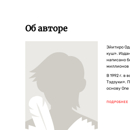
Об авторе
Эйитиро Ода
куш». Издан
написано б
миллионов э
В 1992 г. в
Тэдзуки». 
основу One 
ПОДРОБНЕЕ