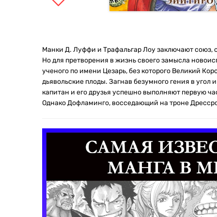
Манки Д. Луффи и Трафальгар Лоу заключают союз, 
Но для претворения в жизнь своего замысла новои
ученого по имени Цезарь, без которого Великий Ко
дьявольские плоды. Загнав безумного гения в угол 
капитан и его друзья успешно выполняют первую час
Однако Дофламинго, восседающий на троне Дрессроз