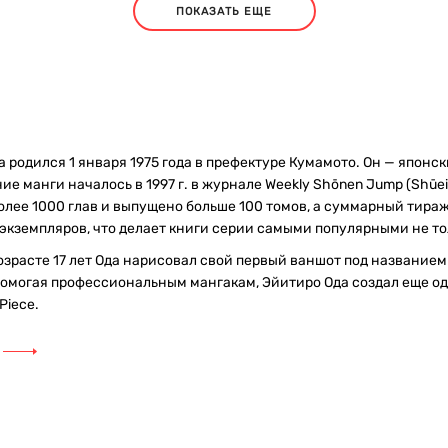
ПОКАЗАТЬ ЕЩЕ
 родился 1 января 1975 года в префектуре Кумамото. Он — японс
ие манги началось в 1997 г. в журнале Weekly Shōnen Jump (Shūei
олее 1000 глав и выпущено больше 100 томов, а суммарный тираж
кземпляров, что делает книги серии самыми популярными не тол
 возрасте 17 лет Ода нарисовал свой первый ваншот под название
Помогая профессиональным мангакам, Эйитиро Ода создал еще од
Piece.