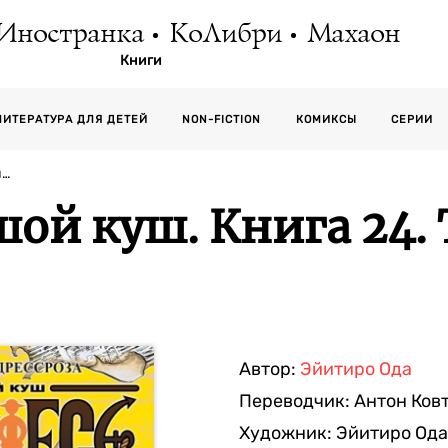
Иностранка
КоЛибри
Махаон
Книги
СЕРИИ
ЛИТЕРАТУРА ДЛЯ ДЕТЕЙ
NON-FICTION
КОМИКСЫ
й…
шой куш. Книга 24. 
Автор:
Эйитиро Ода
Переводчик:
Антон Ков
Художник:
Эйитиро Ода