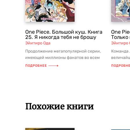
One Piece. Большой куш. Книга
One Pie
25. Я никогда тебя не брошу
Только 
Эйитиро Ода
Эйитиро 
Продолжение мегапопулярной серии,
Команда 
имеющей миллионы фанатов во всем
величайш
мире! События на Дрессрозе приним...
первая ос
ПОДРОБНЕЕ
ПОДРОБН
Похожие книги