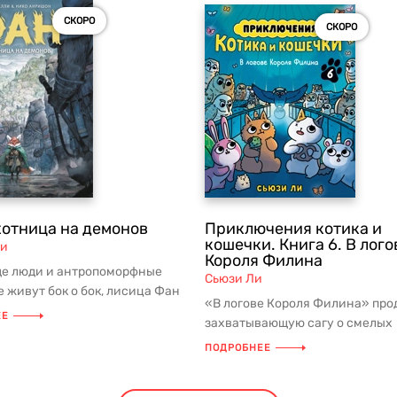
СКОРО
СКОРО
хотница на демонов
Приключения котика и
кошечки. Книга 6. В лого
ли
Короля Филина
где люди и антропоморфные
Сьюзи Ли
 живут бок о бок, лисица Фан
«В логове Короля Филина» про
 себя охоте на демон...
ЕЕ
захватывающую сагу о смелых
пушистых героях и их друзьях. Э
ПОДРОБНЕЕ