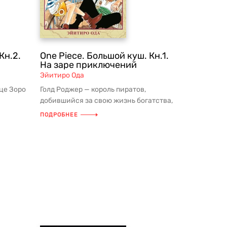
Кн.2.
One Piece. Большой куш. Кн.1.
На заре приключений
Эйитиро Ода
це Зоро
Голд Роджер — король пиратов,
добившийся за свою жизнь богатства,
и про...
славы и власти, перед казнью объяв...
ПОДРОБНЕЕ