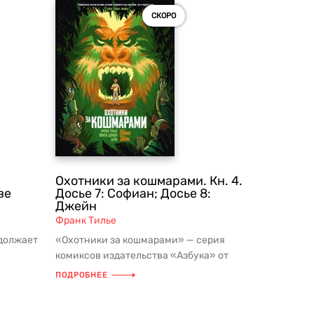
СКОРО
Охотники за кошмарами. Кн. 4.
ве
Досье 7: Софиан; Досье 8:
Джейн
Франк Тилье
должает
«Охотники за кошмарами» — серия
комиксов издательства «Азбука» от
то уж...
Франка Тилье, признанного мастера ...
ПОДРОБНЕЕ