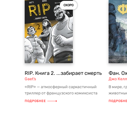
СКОРО
RIP. Книга 2. ...забирает смерть
Фан. О
Gaet’s
Джо Кел
«RIP» — атмосферный саркастичный
В мире, 
триллер от французского комиксиста
животные
Gaet’s: самая известная работа а...
посвятила
ПОДРОБНЕЕ
ПОДРОБН