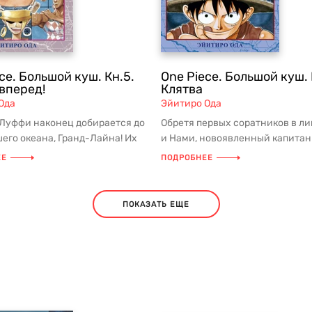
ce. Большой куш. Кн.5.
One Piece. Большой куш. 
вперед!
Клятва
Ода
Эйитиро Ода
Луффи наконец добирается до
Обретя первых соратников в ли
его океана, Гранд-Лайна! Их
и Нами, новоявленный капитан
тановка в погоне за...
пиратской шайки Манки Д. Луфф
ЕЕ
ПОДРОБНЕЕ
ПОКАЗАТЬ ЕЩЕ