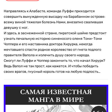
Направляясь к Алабасте, команде Луффи приходится
совершить вынужденную высадку на Барабанном острове:
всему виной тяжелая болезнь Нами, внезапно свалившая
девушку с ног.
И здесь, в заснеженной стране, пиратской шайке предстоит
узнать печальную историю синеносого оленя Тони-Тони
Чоппера и его наставника доктора Хирурка, некогда
мечтавшего спасти родное королевство от гнета подлого
правителя Вапола и излечить душу своего народа.
Смогут ли Луффи и Чоппер закончить то, что начал Хирурк?
Ведь Вапол не так прост, как кажется. И чтобы победить
своих врагов, гнусный король готов на любую подлость…