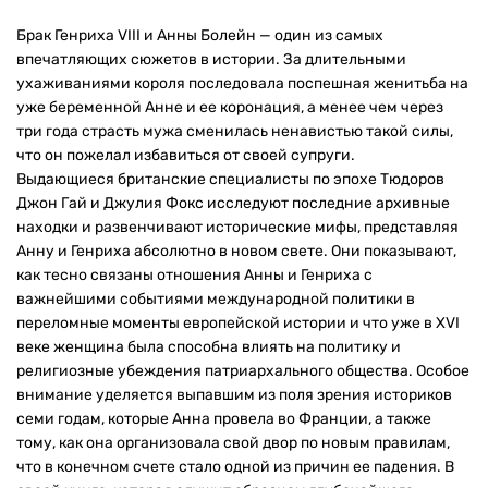
Брак Генриха VIII и Анны Болейн — один из самых
впечатляющих сюжетов в истории. За длительными
ухаживаниями короля последовала поспешная женитьба на
уже беременной Анне и ее коронация, а менее чем через
три года страсть мужа сменилась ненавистью такой силы,
что он пожелал избавиться от своей супруги.
Выдающиеся британские специалисты по эпохе Тюдоров
Джон Гай и Джулия Фокс исследуют последние архивные
находки и развенчивают исторические мифы, представляя
Анну и Генриха абсолютно в новом свете. Они показывают,
как тесно связаны отношения Анны и Генриха с
важнейшими событиями международной политики в
переломные моменты европейской истории и что уже в XVI
веке женщина была способна влиять на политику и
религиозные убеждения патриархального общества. Особое
внимание уделяется выпавшим из поля зрения историков
семи годам, которые Анна провела во Франции, а также
тому, как она организовала свой двор по новым правилам,
что в конечном счете стало одной из причин ее падения. В