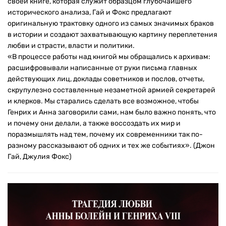
своей книге, которая служит образцом глубочайшего
исторического анализа, Гай и Фокс предлагают
оригинальную трактовку одного из самых значимых браков
в истории и создают захватывающую картину переплетения
любви и страсти, власти и политики.
«В процессе работы над книгой мы обращались к архивам:
расшифровывали написанные от руки письма главных
действующих лиц, доклады советников и послов, отчеты,
скрупулезно составленные незаметной армией секретарей
и клерков. Мы старались сделать все возможное, чтобы
Генрих и Анна заговорили сами, нам было важно понять, что
и почему они делали, а также воссоздать их мир и
поразмышлять над тем, почему их современники так по-
разному рассказывают об одних и тех же событиях». (Джон
Гай, Джулия Фокс)