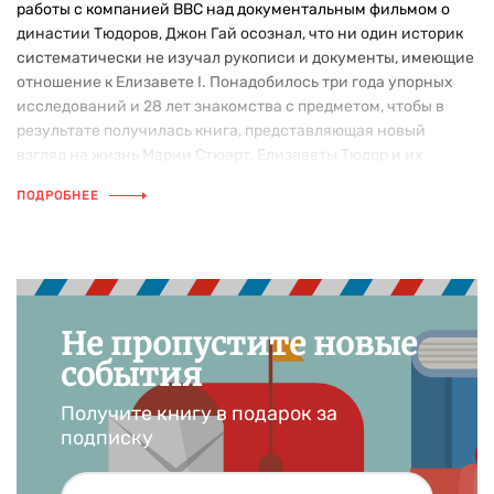
работы с компанией BBC над документальным фильмом о
династии Тюдоров, Джон Гай осознал, что ни один историк
систематически не изучал рукописи и документы, имеющие
отношение к Елизавете I. Понадобилось три года упорных
исследований и 28 лет знакомства с предметом, чтобы в
результате получилась книга, представляющая новый
взгляд на жизнь Марии Стюарт, Елизаветы Тюдор и их
окружения. Сейчас Джон Гай работает над книгой о Томасе
ПОДРОБНЕЕ
Море и его семье, рассказанной от лица дочери Мора
Маргарет.
Не пропустите новые
события
Получите книгу в подарок за
подписку