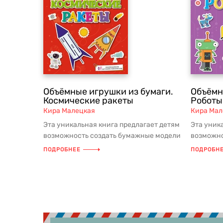
Объёмные игрушки из бумаги.
Объёмн
Космические ракеты
Роботы
Кира Малецкая
Кира Мал
Эта уникальная книга предлагает детям
Эта уник
возможность создать бумажные модели
возможно
ракет и космодрома, исполь...
роботов и
ПОДРОБНЕЕ
ПОДРОБН