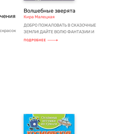
Волшебные зверята
ючения
Кира Малецкая
ДОБРО ПОЖАЛОВАТЬ В СКАЗОЧНЫЕ
аскрасок
ЗЕМЛИ! ДАЙТЕ ВОЛЮ ФАНТАЗИИ И
НАСЛАДИТЕСЬ МОМЕНТОМ ТВОРЧЕСТВА
ПОДРОБНЕЕ
 яр...
С РАСКРАСК...