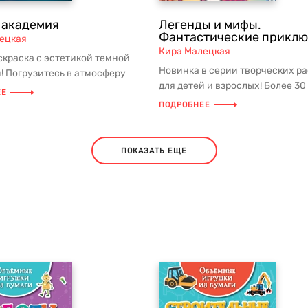
 академия
Легенды и мифы.
Фантастические прикл
ецкая
Кира Малецкая
скраска с эстетикой темной
Новинка в серии творческих р
! Погрузитесь в атмосферу
для детей и взрослых! Более 30
х университетов и маги...
ЕЕ
мифических существ ждут твоих
ПОДРОБНЕЕ
ПОКАЗАТЬ ЕЩЕ