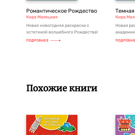
Романтическое Рождество
Темная
Кира Малецкая
Кира Мал
Новая новогодняя раскраска с
Новая ра
эстетикой волшебного Рождества!
академии
Погрузитесь в атмосферу зимнего
старинны
ПОДРОБНЕЕ
ПОДРОБН
волшеб...
Похожие книги