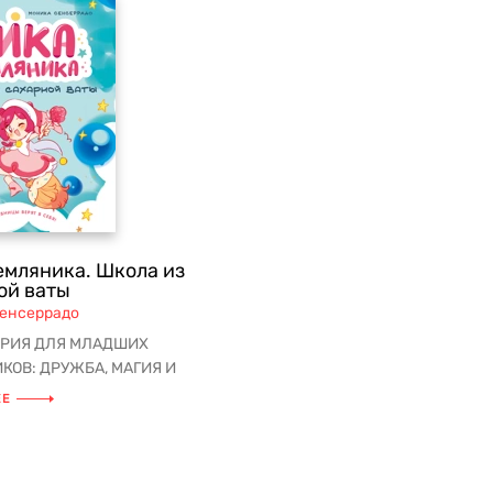
емляника. Школа из
ой ваты
енсеррадо
ЕРИЯ ДЛЯ МЛАДШИХ
КОВ: ДРУЖБА, МАГИЯ И
ЫЕ ПРИКЛЮЧЕНИЯ! Как найти
ЕЕ
 друз...