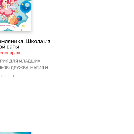
емляника. Школа из
ой ваты
енсеррадо
ЕРИЯ ДЛЯ МЛАДШИХ
КОВ: ДРУЖБА, МАГИЯ И
ЫЕ ПРИКЛЮЧЕНИЯ! Как найти
ЕЕ
 друз...