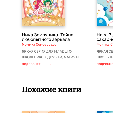
Ника Земляника. Тайна
Ника З
любопытного зеркала
сахарн
Моника Сенсеррадо
Моника С
ЯРКАЯ СЕРИЯ ДЛЯ МЛАДШИХ
ЯРКАЯ С
ШКОЛЬНИКОВ: ДРУЖБА, МАГИЯ И
ШКОЛЬНИ
ВОЛШЕБНЫЕ ПРИКЛЮЧЕНИЯ! Новое
ВОЛШЕБН
ПОДРОБНЕЕ
ПОДРОБН
расследование в Шк...
настоящих
Похожие книги