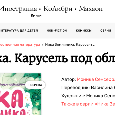
Иностранка
КоЛибри
Махаон
Книги
СЕРИИ
ЛИТЕРАТУРА ДЛЯ ДЕТЕЙ
NON-FICTION
КОМИКСЫ
жественная литература
Ника Земляника. Карусель…
а. Карусель под об
Автор:
Моника Сенсерр
НОВИНКА
Переводчик:
Василина 
Художник:
Моника Сен
Также в серии
«Ника З