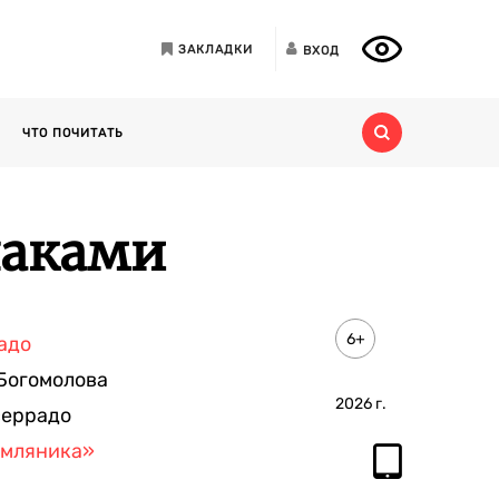
ЗАКЛАДКИ
ВХОД
ЧТО ПОЧИТАТЬ
лаками
6+
адо
Богомолова
2026
г.
серрадо
емляника»