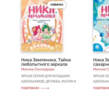
НОВИНКА
Ника Земляника. Тайна
Ника З
любопытного зеркала
сахарн
Моника Сенсеррадо
Моника С
ЯРКАЯ СЕРИЯ ДЛЯ МЛАДШИХ
ЯРКАЯ С
ШКОЛЬНИКОВ: ДРУЖБА, МАГИЯ И
ШКОЛЬНИ
ВОЛШЕБНЫЕ ПРИКЛЮЧЕНИЯ! Новое
ВОЛШЕБН
ПОДРОБНЕЕ
ПОДРОБН
расследование в Шк...
настоящих