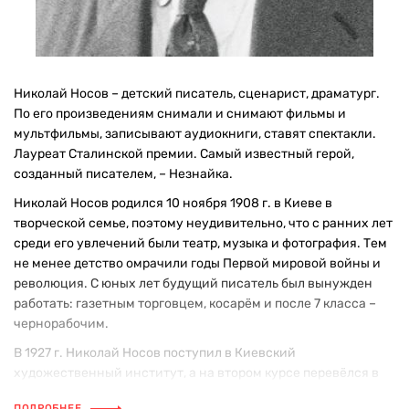
Николай Носов – детский писатель, сценарист, драматург.
По его произведениям снимали и снимают фильмы и
мультфильмы, записывают аудиокниги, ставят спектакли.
Лауреат Сталинской премии. Самый известный герой,
созданный писателем, – Незнайка.
Николай Носов родился 10 ноября 1908 г. в Киеве в
творческой семье, поэтому неудивительно, что с ранних лет
среди его увлечений были театр, музыка и фотография. Тем
не менее детство омрачили годы Первой мировой войны и
революция. С юных лет будущий писатель был вынужден
работать: газетным торговцем, косарём и после 7 класса –
чернорабочим.
В 1927 г. Николай Носов поступил в Киевский
художественный институт, а на втором курсе перевёлся в
столицу и стал студентом Московского государственного
ПОДРОБНЕЕ