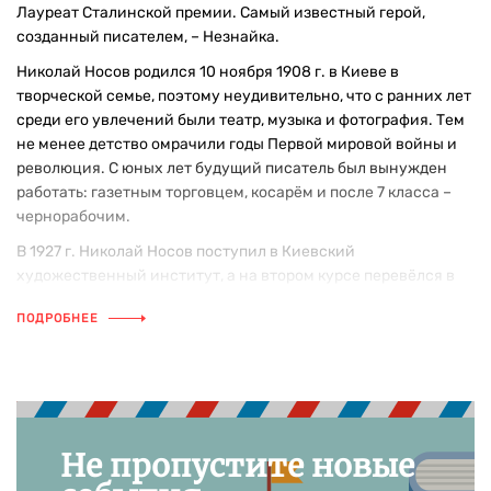
Лауреат Сталинской премии. Самый известный герой,
созданный писателем, – Незнайка.
Николай Носов родился 10 ноября 1908 г. в Киеве в
творческой семье, поэтому неудивительно, что с ранних лет
среди его увлечений были театр, музыка и фотография. Тем
не менее детство омрачили годы Первой мировой войны и
революция. С юных лет будущий писатель был вынужден
работать: газетным торговцем, косарём и после 7 класса –
чернорабочим.
В 1927 г. Николай Носов поступил в Киевский
художественный институт, а на втором курсе перевёлся в
столицу и стал студентом Московского государственного
ПОДРОБНЕЕ
института кинематографии (ныне – ВГИК), который окончил
в 1932 г.
В течение года, с 1932 по 1933 г., работал режиссёром
анимационных фильмов на студии «Союзкино», а с 1934 по
1951 г. — режиссёром научно-популярных и учебных
фильмов студии «Союзкино». Во время Великой
Не пропустите новые
Отечественной войны снимал учебные ленты для советской