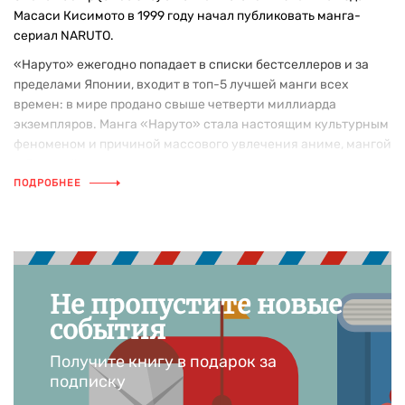
Масаси Кисимото в 1999 году начал публиковать манга-
сериал NARUTO.
«Наруто» ежегодно попадает в списки бестселлеров и за
пределами Японии, входит в топ-5 лучшей манги всех
времен: в мире продано свыше четверти миллиарда
экземпляров. Манга «Наруто» стала настоящим культурным
феноменом и причиной массового увлечения аниме, мангой
и Японией у подростков всего мира.
ПОДРОБНЕЕ
Не пропустите новые
события
Получите книгу в подарок за
подписку