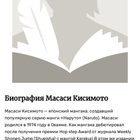
Биография Масаси Кисимото
Масаси Кисимото — японский мангака, создавший
популярную серию манги «Наруто» (Naruto). Масаси
родился в 1974 году в Окаяме. Как мангака дебютировал
после получения премии Hop step Award от журнала Weekly
Shonen Jump (Shueisha) с мангой Karakuri.В этом же издании